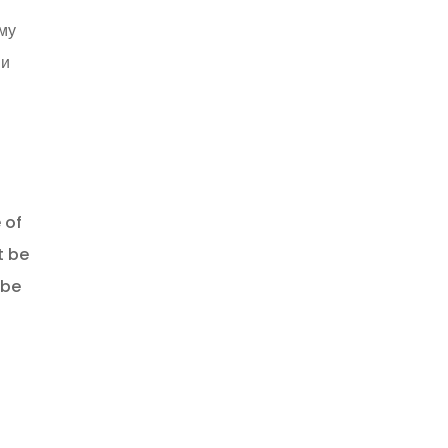
ему
 и
 of
t be
 be