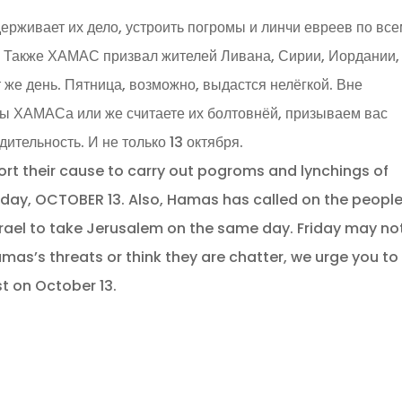
ерживает их дело, устроить погромы и линчи евреев по вс
Также ХАМАС призвал жителей Ливана, Сирии, Иордании,
 же день. Пятница, возможно, выдастся нелёгкой. Вне
озы ХАМАСа или же считаете их болтовнёй, призываем вас
тельность. И не только 13 октября.
ort their cause to carry out pogroms and lynchings of
ay, OCTOBER 13. Also, Hamas has called on the people
srael to take Jerusalem on the same day. Friday may no
mas’s threats or think they are chatter, we urge you to
st on October 13.