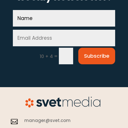
Subscribe
=
10 + 4
manager@svet.com
