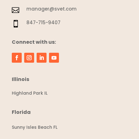
manager@svet.com

847-715-9407

Connect with us:
Illinois
Highland Park IL
Florida
Sunny Isles Beach FL