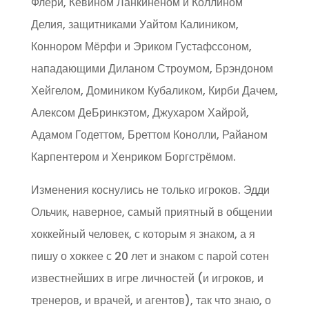
Флёри, Кевином Ланкиненом и Коллином
Делия, защитниками Уайтом Калиником,
Коннором Мёрфи и Эриком Густафссоном,
нападающими Диланом Строумом, Брэндоном
Хейгелом, Домиником Кубаликом, Кирби Дачем,
Алексом ДеБринкэтом, Джухаром Хайрой,
Адамом Годеттом, Бреттом Конолли, Райаном
Карпентером и Хенриком Боргстрёмом.
Изменения коснулись не только игроков. Эдди
Ольчик, наверное, самый приятный в общении
хоккейный человек, с которым я знаком, а я
пишу о хоккее с 20 лет и знаком с парой сотен
известнейших в игре личностей (и игроков, и
тренеров, и врачей, и агентов), так что знаю, о