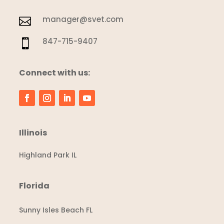
manager@svet.com

847-715-9407

Connect with us:
Illinois
Highland Park IL
Florida
Sunny Isles Beach FL