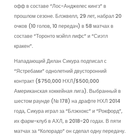
офф в составе “Лос-Анджелес кингз” в
прошлом сезоне. Блэквелл, 29 лет, набрал 20
очков (10 голов, 10 передач) в 58 матчах в
составе “Торонто мэйпл лифс” и “Сиэтл
кракен”.
Нападающий Дилан Сикура подписал с
“Ястребами” однолетний двусторонний
контракт ($750,000 НХЛ/$500,000
Американская хоккейная лига). Выбранный в
шестом раунде (№ 178) на драфте НХЛ 2014
года, Сикура играл за “Блэкхокс” и “Рокфорд”,
их фарм-клуб в АХЛ, в 2018-20 годах. В пяти
матчах за “Колорадо” он сделал одну передачу.