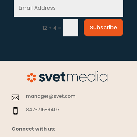
Subscribe
=
12 + 4
manager@svet.com

847-715-9407

Connect with us: