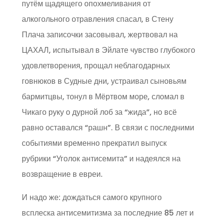
путём щадящего опохмеливания от
алкогольного отравления спасал, в Стену
Плача записочки засовывал, жертвовал на
ЦАХАЛ, испытывал в Эйлате чувство глубокого
удовлетворения, прощал неблагодарных
говнюков в Судные дни, устраивал сыновьям
бармитцвы, тонул в Мёртвом море, сломал в
Чикаго руку о дурной лоб за “жида”, но всё
равно оставался “рашн”. В связи с последними
событиями временно прекратил выпуск
рубрики “Уголок антисемита” и надеялся на
возвращение в евреи.
И надо же: дождаться самого крупного
всплеска антисемитизма за последние 85 лет и