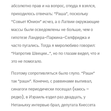
абсолютно прав и на вопрос, откуда я взялся,
приходилось отвечать: “Раша”, поскольку
“Совьет Юнион” исчез, а о Латвии окружающие
массы были осведомлены не больше, чем о
гипотезе Ландера-Паркина-Селфриджа и
часто пугались. Тогда я миролюбиво говорил:
“Напротив Швеции…”, но по глазам видел, что и
это не помогало.
Поэтому сопротивляться было глупо. “Рашн”
так “рашн”. Конечно, с раввинами выпивал,
синагоги периодически посещал (каюсь –
редко), в Израиль ездил раз двадцать, у
Нетаньяху интервью брал, депутата Кнессета