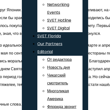
Networking
руг Японии. На лайнере тебя спаивают и откармливают, на 
Events
И если бы храмы и святилища в этой стране не находились 
SVET Hotline
шлось покупать новую одежду. Короче, я сел на диету. Перв
SVET Digital
, зная, что вы завтракаете. У меня язык не повернулся.
SVET Florida
Our Partners
о идеальное время для похудания. В феврале, марте и апре
Editorial
С мая по сентябрь – потому что расслабились и рестораны 
От редактора
ись морально, потому что резко – нельзя и День Благодарени
Новость дня
нем Святого Валентина и март с восьмым. И наступил апрел
Чикагский
росто период голодовки, предшествующий росту веса. Но се
смотритель
тяжелее, тем короче путешествие”. И тут очень кстати нашёл
Многоликая
Америка
учные слова.
Флорида звонит