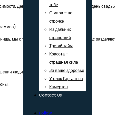
тебе
симости, День Благодарения, новогодний ужин, день свадьб
С мира – по
строчке
граммов).
Из дальних
странствий
нишь, мы с тобой были одного веса. А сейчас нас разделяют
Третий тайм
Красота –
страшная сила
За ваше здоровье
шении люди, которые при вас жуют.
Уголок Гаргантюа
люны.
Камертон
Contact Us
Follow