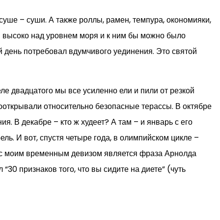
суше – суши. А также роллы, рамен, темпура, окономияки,
бы высоко над уровнем моря и к ним бы можно было
ый день потребовал вдумчивого уединения. Это святой
ле двадцатого мы все усиленно ели и пили от резкой
пооткрывали относительно безопасные терассы. В октябре
я. В декабре – кто ж худеет? А там – и январь с его
ь. И вот, спустя четыре года, в олимпийском цикле –
йчас моим временным девизом является фраза Арнолда
 “30 признаков того, что вы сидите на диете” (чуть