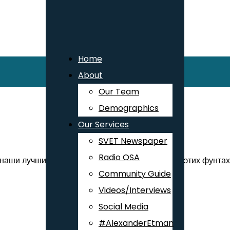
Home
About
Our Team
Demographics
Our Services
SVET Newspaper
Radio OSA
 наши лучшие 20 фунтов! Быть может, именно в этих фунтах
Community Guide
Videos/Interviews
Social Media
#AlexanderEtman