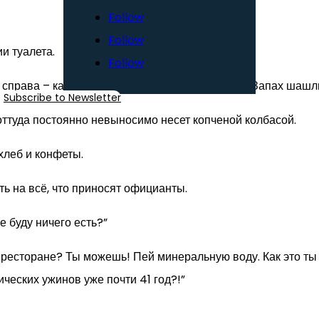
Follow
Follow
ии туалета.
Follow
у, справа – картошку, а напротив – пекут пироги. Запах шаш
Subscribe to Newsletter
 оттуда постоянно невыносимо несет копченой колбасой.
хлеб и конфеты.
ь на всё, что приносят официанты.
е буду ничего есть?”
 в ресторане? Ты можешь! Пей минеральную воду. Как это ты
ческих ужинов уже почти 41 год?!”