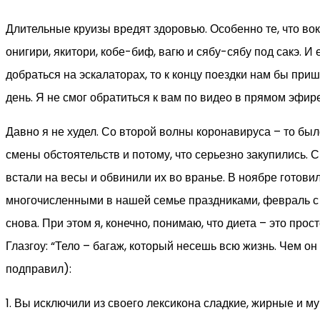
Длительные круизы вредят здоровью. Особенно те, что вок
онигири, якитори, кобе-биф, вагю и сябу-сябу под сакэ. 
добраться на эскалаторах, то к концу поездки нам бы при
день. Я не смог обратиться к вам по видео в прямом эфире
Давно я не худел. Со второй волны коронавируса – то был
смены обстоятельств и потому, что серьезно закупились. 
встали на весы и обвинили их во вранье. В ноябре готовил
многочисленными в нашей семье праздниками, февраль с д
снова. При этом я, конечно, понимаю, что диета – это п
Глазгоу: “Тело – багаж, который несешь всю жизнь. Чем он 
подправил):
1. Вы исключили из своего лексикона сладкие, жирные и м