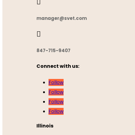

manager@svet.com

847-715-9407
Connect with us:
Follow
Follow
Follow
Follow
Illinois