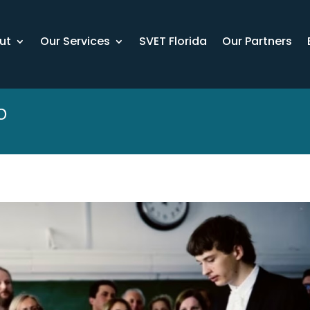
ut
Our Services
SVET Florida
Our Partners
Ю