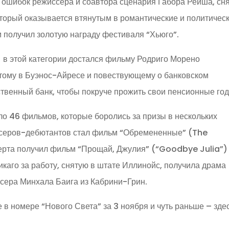
я ошибок режиссера и соавтора сценария Габора Рейша, сн
который оказывается втянутым в романтические и политичес
м получил золотую награду фестиваля “Хьюго”.
 в этой категории достался фильму Родриго Морено
ятому в Буэнос-Айресе и повествующему о банковском
ственный банк, чтобы покруче прожить свои пенсионные го
ло 46 фильмов, которые боролись за призы в нескольких
ссеров-дебютантов стал фильм “Обремененные” (The
ерта получил фильм “Прощай, Джулия” (“Goodbye Julia”)
аго за работу, снятую в штате Иллинойс, получила драма
ера Минхала Баига из Кабрини-Грин.
в номере “Нового Света” за 3 ноября и чуть раньше – здес