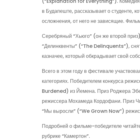
(“Explanation for Everything”). Комеди
в Будапеште, рассказывает о студенте, 
осложнения, от него не зависящие. Филь
Серебряный “Хьюго” (он же второй приз)
“Делинквенты” (“The Delinquents”), сн
казначее, который обкрадывает свой соб
Всего в этом году в фестивале участвова
категориях. Победителем конкурса режи
Burdened) из Йемена. Приз Роджера Эб
режиссера Мохамеда Кордофани. Приз Чик
“Мы выросли” (“We Grown Now”) режисс
Подробней о фильме-победителе читайте 
рубрике “Камертон”.