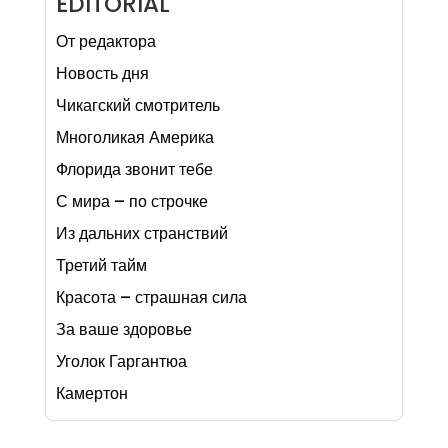
EDITORIAL
От редактора
Новость дня
Чикагский смотритель
Многоликая Америка
Флорида звонит тебе
С мира – по строчке
Из дальних странствий
Третий тайм
Красота – страшная сила
За ваше здоровье
Уголок Гаргантюа
Камертон