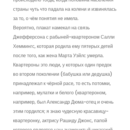
страны чуть что падала на колени и извинялась
за то, о чём понятия не имела.
Вероятно, плакат намекал на связь
Джефферсона с рабыней-квартероном Салли
Хеммингс, которая родила ему пятерых детей
после того, как жена Марта Уэйлс умерла.
Квартероны это люди, у которых один предок
во втором поколении (бабушка или дедушка)
принадлежал к чёрной расе, то есть потомки,
например, мулатки и белого (квартероном,
например, был Александр Дюма-отец и очень
этим гордился; я знаю чудесную красавицу-
квартеронку, актрису Рашиду Джонс, папой
которого является наш знаменитый чикагский