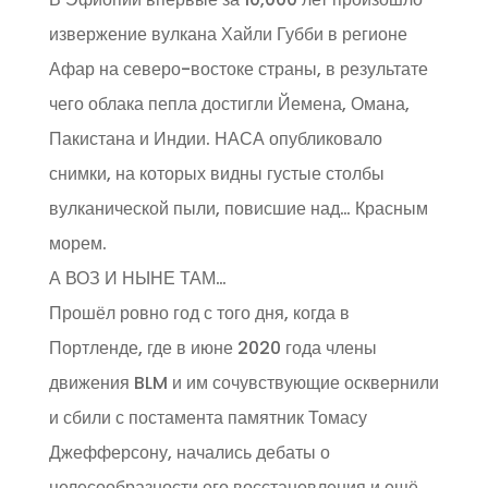
извержение вулкана Хайли Губби в регионе
Афар на северо-востоке страны, в результате
чего облака пепла достигли Йемена, Омана,
Пакистана и Индии. НАСА опубликовало
снимки, на которых видны густые столбы
вулканической пыли, повисшие над… Красным
морем.
А ВОЗ И НЫНЕ ТАМ…
Прошёл ровно год с того дня, когда в
Портленде, где в июне 2020 года члены
движения BLM и им сочувствующие осквернили
и сбили с постамента памятник Томасу
Джефферсону, начались дебаты о
целесообразности его восстановления и ещё