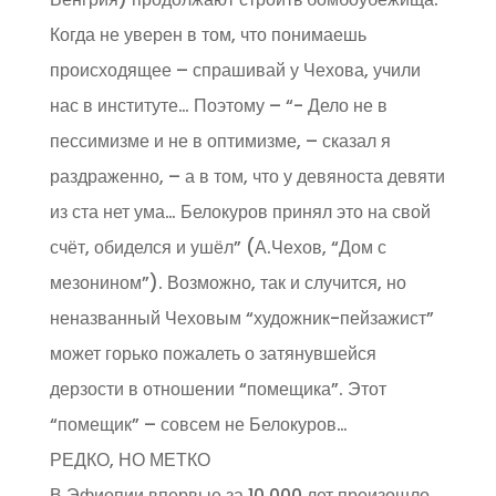
Когда не уверен в том, что понимаешь
происходящее – спрашивай у Чехова, учили
нас в институте… Поэтому – “- Дело не в
пессимизме и не в оптимизме, – сказал я
раздраженно, – а в том, что у девяноста девяти
из ста нет ума… Белокуров принял это на свой
счёт, обиделся и ушёл” (А.Чехов, “Дом с
мезонином”). Возможно, так и случится, но
неназванный Чеховым “художник-пейзажист”
может горько пожалеть о затянувшейся
дерзости в отношении “помещика”. Этот
“помещик” – совсем не Белокуров…
РЕДКО, НО МЕТКО
В Эфиопии впервые за 10,000 лет произошло