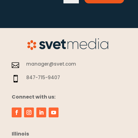
manager@svet.com

847-715-9407

Connect with us:
Illinois