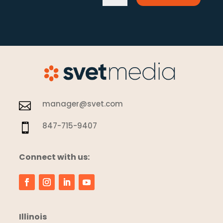
manager@svet.com

847-715-9407

Connect with us:
Illinois