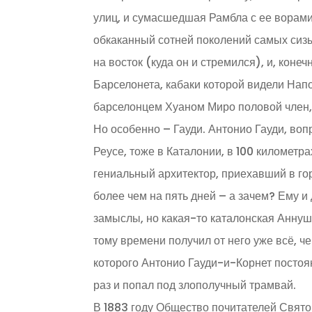
улиц, и сумасшедшая Рамбла с ее ворам
обкаканный сотней поколений самых сиз
на восток (куда он и стремился), и, кон
Барселонета, кабаки которой видели Нап
барселонцем Хуаном Миро половой член, 
Но особенно – Гауди. Антонио Гауди, во
Реусе, тоже в Каталонии, в 100 километрах
гениальный архитектор, приехавший в гор
более чем на пять дней – а зачем? Ему и
замыслы, но какая-то каталонская Аннушк
тому времени получил от него уже всё, ч
которого Антонио Гауди-и-Корнет постоян
раз и попал под злополучный трамвай.
В 1883 году Общество почитателей Свято