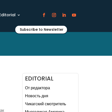
Editorial
Subscribe to Newsletter
EDITORIAL
От редактора
Новость дня
Чикагский смотритель
как
Многоликая Америка