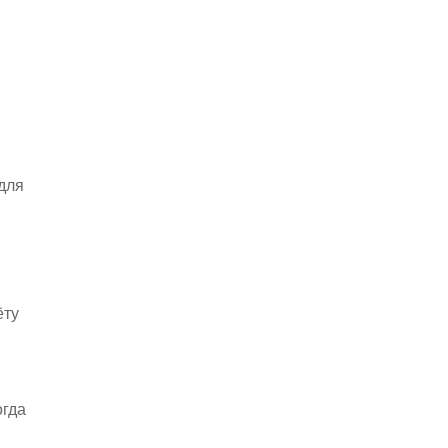
 для
и
ёту
огда