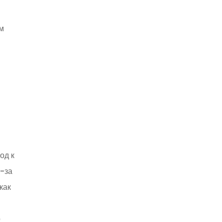
ом
од к
з-за
как
р