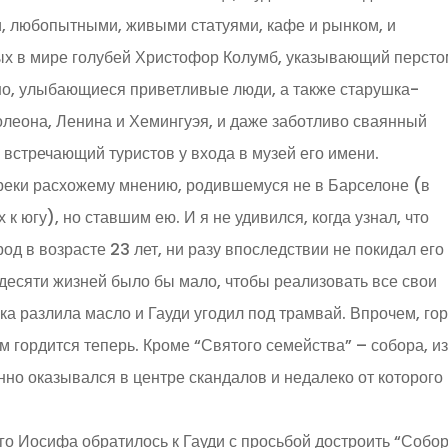
и, любопытными, живыми статуями, кафе и рынком, и
ых в мире голубей Христофор Колумб, указывающий перст
ечно, улыбающиеся приветливые люди, а также старушка-
олеона, Ленина и Хемингуэя, и даже заботливо сваянный
встречающий туристов у входа в музей его имени.
преки расхожему мнению, родившемуся не в Барселоне (в
 к югу), но ставшим ею. И я не удивился, когда узнал, что
од в возрасте 23 лет, ни разу впоследствии не покидал его
 десяти жизней было бы мало, чтобы реализовать все свои
а разлила масло и Гауди угодил под трамвай. Впрочем, гор
ем гордится теперь. Кроме “Святого семейства” – собора, и
но оказывался в центре скандалов и недалеко от которого 
го Иосифа обратилось к Гауди с просьбой достроить “Собо