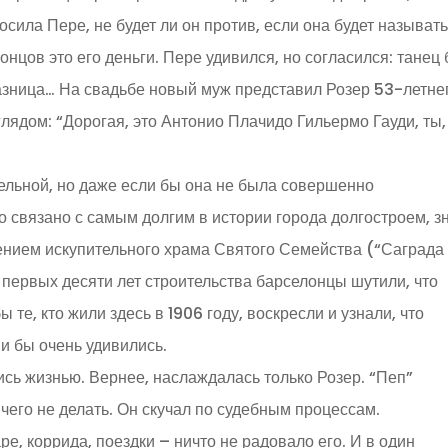
сила Пере, не будет ли он против, если она будет называть
концов это его деньги. Пере удивился, но согласился: танец 
 разница… На свадьбе новый муж представил Розер 53-летне
лядом: “Дорогая, это Антонио Плачидо Гильермо Гауди, ты,
льной, но даже если бы она не была совершенно
о связано с самым долгим в истории города долгостроем, з
ением искупительного храма Святого Семейства (“Саграда
 первых десяти лет строительства барселонцы шутили, что
ы те, кто жили здесь в 1906 году, воскресли и узнали, что
ни бы очень удивились.
ь жизнью. Вернее, наслаждалась только Розер. “Пеп”
ичего не делать. Он скучал по судебным процессам.
е, коррида, поездки – ничто не радовало его. И в один