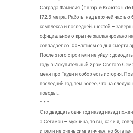
Саграда Фамилия (Temple Expiatori de l
172,5 метра. Работы над верхней частью
комплекса и последней, шестой – заверш
официальное открытие запланировано на
совпадает со 100-летием со дня смерти а
После этого строители не уйдут: доводит
году в Искупительный Храм Святого Семе
меня про Гауди и собор есть история. По
последний год, тем более, что на следую
поводы…
* * *
Сто двадцать один год назад назад поже
а Сегимон – мужчина, то вы, как и я, со
играли не очень симпатичная, но богата