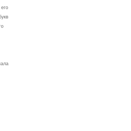
 его
букв
го
нала