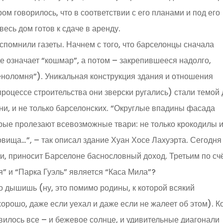
ром говорилось, что в соответствии с его планами и под его
есь дом готов к сдаче в аренду.
спомнили газеты. Начнем с того, что барселонцы сначала
де означает “кошмар”, а потом – закрепившееся надолго,
меноломня”). Уникальная конструкция здания и отношения
роцессе строительства они зверски ругались) стали темой
ни, и не только барселонских. “Округлые впадины фасада
рые пролезают всевозможные твари: не только крокодилы 
довища…”, – так описал здание Хуан Хосе Лахуэрта. Сегодня
ди, приносит Барселоне баснословный доход. Третьим по сч
 и “Парка Гуэль” является “Каса Мила”?
о дышишь (ну, это помимо родины, к которой всякий
рошо, даже если уехал и даже если не жалеет об этом). К
вилось все – и бежевое солнце, и удивительные диагонали