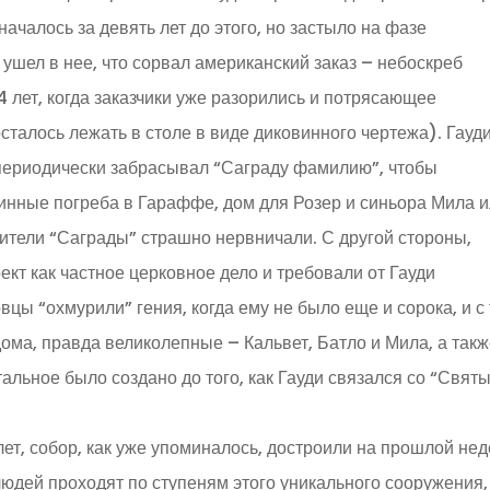
ачалось за девять лет до этого, но застыло на фазе
к ушел в нее, что сорвал американский заказ – небоскреб
4 лет, когда заказчики уже разорились и потрясающее
сталось лежать в столе в виде диковинного чертежа). Гауди
периодически забрасывал “Саграду фамилию”, чтобы
винные погреба в Гараффе, дом для Розер и синьора Мила 
чители “Саграды” страшно нервничали. С другой стороны,
ект как частное церковное дело и требовали от Гауди
цы “охмурили” гения, когда ему не было еще и сорока, и с 
дома, правда великолепные – Кальвет, Батло и Мила, а так
тальное было создано до того, как Гауди связался со “Свят
лет, собор, как уже упоминалось, достроили на прошлой нед
людей проходят по ступеням этого уникального сооружения,