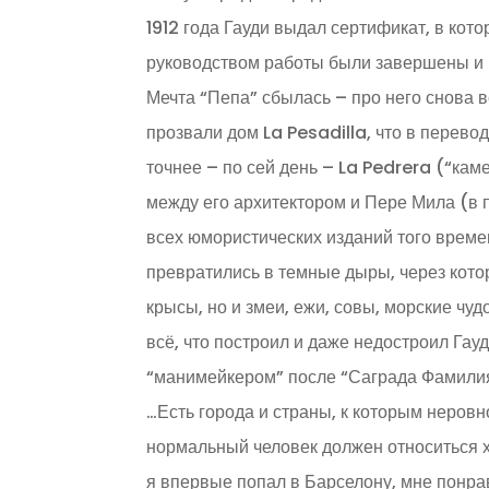
1912 года Гауди выдал сертификат, в кото
руководством работы были завершены и в
Мечта “Пепа” сбылась – про него снова в
прозвали дом La Pesadilla, что в перево
точнее – по сей день – La Pedrera (“ка
между его архитектором и Пере Мила (в п
всех юмористических изданий того време
превратились в темные дыры, через кото
крысы, но и змеи, ежи, совы, морские чу
всё, что построил и даже недостроил Гау
“манимейкером” после “Саграда Фамилия”
…Есть города и страны, к которым неровн
нормальный человек должен относиться хо
я впервые попал в Барселону, мне понра