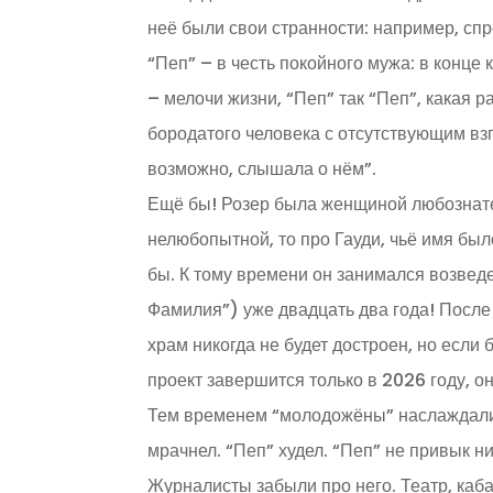
неё были свои странности: например, спро
“Пеп” – в честь покойного мужа: в конце 
– мелочи жизни, “Пеп” так “Пеп”, какая
бородатого человека с отсутствующим взг
возможно, слышала о нём”.
Ещё бы! Розер была женщиной любознате
нелюбопытной, то про Гауди, чьё имя был
бы. К тому времени он занимался возвед
Фамилия”) уже двадцать два года! После
храм никогда не будет достроен, но если б
проект завершится только в 2026 году, о
Тем временем “молодожёны” наслаждалис
мрачнел. “Пеп” худел. “Пеп” не привык н
Журналисты забыли про него. Театр, кабар