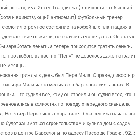
ий, кстати, имя Хосеп Гвардиола (в точности как бывший
(хотя и воинствующий антисемит) футбольный тренер
 – сколотил огромное состояние на кофейных плантациях в
удовольствие от жизни, но получить его не успел. Он сказа
бы заработать деньги, а теперь приходится тратить деньги,
то, про любого из нас, но “Пепу” не довелось даже потрати
нные месяцы.
знования трижды в день, был Пере Мила. Справедливости 
я синьора Мила часто мелькало в барселонских газетах. В
ники. Его судили все, кому он строил и он судил всех, кто 
ревновались в колкостях по поводу очередного скандала,
од. Но Розер Пере очень понравился. Она решила начать н
 не будет заниматься строительством и купила дом с садом
етров в центре Барселоны по адресу Пасео де Грасия, 92. 