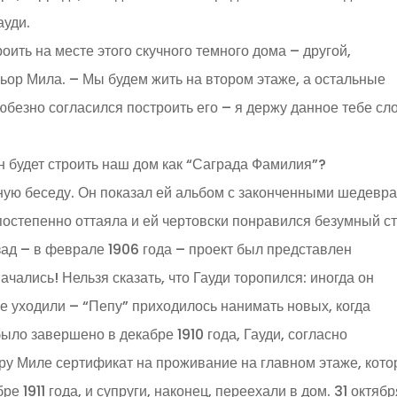
ауди.
оить на месте этого скучного темного дома – другой,
ьор Мила. – Мы будем жить на втором этаже, а остальные
юбезно согласился построить его – я держу данное тебе сл
н будет строить наш дом как “Саграда Фамилия”?
ьную беседу. Он показал ей альбом с законченными шедевр
постепенно оттаяла и ей чертовски понравился безумный с
азад – в феврале 1906 года – проект был представлен
чались! Нельзя сказать, что Гауди торопился: иногда он
е уходили – “Пепу” приходилось нанимать новых, когда
ыло завершено в декабре 1910 года, Гауди, согласно
у Миле сертификат на проживание на главном этаже, кот
е 1911 года, и супруги, наконец, переехали в дом. 31 октябр