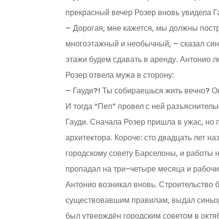
прекрасный вечер Розер вновь увидела Г
– Дорогая, мне кажется, мы должны постр
многоэтажный и необычный, – сказал син
этажи будем сдавать в аренду. Антонио л
Розер отвела мужа в сторону:
– Гауди?! Ты собираешься жить вечно? О
И тогда “Пеп” провел с ней разъяснител
Гауди. Сначала Розер пришла в ужас, но 
архитектора. Короче: сто двадцать лет н
городскому совету Барселоны, и работы на
пропадал на три-четыре месяца и рабочи
Антонио возникал вновь. Строительство б
существовавшим правилам, выдал синьор
был утверждён городским советом в октябр