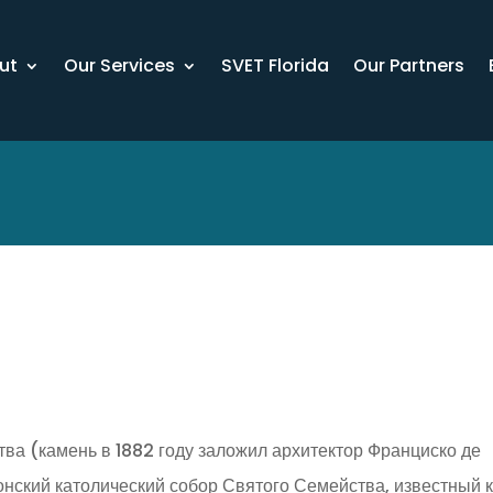
ut
Our Services
SVET Florida
Our Partners
тва (камень в 1882 году заложил архитектор Франциско де
нский католический собор Святого Семейства, известный 