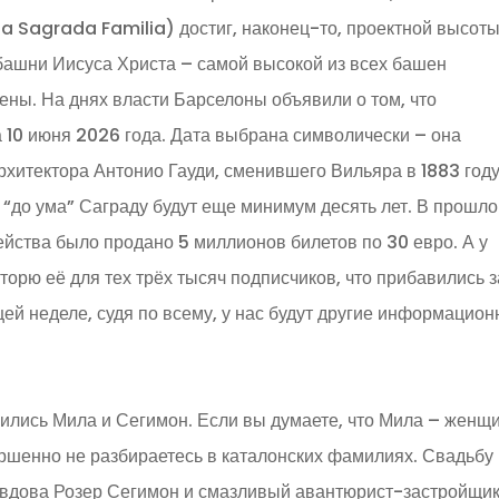
a Sagrada Familia) достиг, наконец-то, проектной высот
 башни Иисуса Христа – самой высокой из всех башен
ены. На днях власти Барселоны объявили о том, что
 10 июня 2026 года. Дата выбрана символически – она
рхитектора Антонио Гауди, сменившего Вильяра в 1883 году
ь “до ума” Саграду будут еще минимум десять лет. В прошл
йства было продано 5 миллионов билетов по 30 евро. А у
вторю её для тех трёх тысяч подписчиков, что прибавились з
щей неделе, судя по всему, у нас будут другие информацио
нились Мила и Сегимон. Если вы думаете, что Мила – женщ
вершенно не разбираетесь в каталонских фамилиях. Свадьбу
я вдова Розер Сегимон и смазливый авантюрист-застройщи