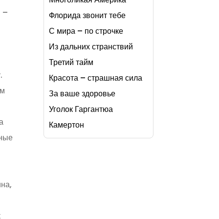
ы –
Флорида звонит тебе
С мира – по строчке
Из дальних странствий
Третий тайм
.
Красота – страшная сила
ом
За ваше здоровье
Уголок Гаргантюа
а
Камертон
нные
ина,
к