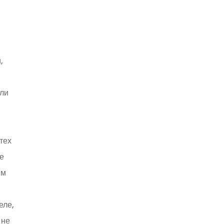
,
или
тех
же
ым
еле,
 не