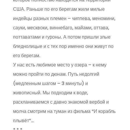
США. Раньше по его берегам жили милые
индейцы разных племен – чиппева, меномини,
сауки, месквоки, виннебаго, майами, оттава,
поттаватами и гуроны. А потом пришли злые
бледнолицые и с тех пор именно они живут по
его берегам.
У нас есть любимое место у озера – к нему
можно пройти по дюнам. Путь недолгий
(медленным шагом – 3 минуты) и
живописный. Мы подходим к воде,
раскланиваемся с давно знакомой вербой и
молча смотрим на туман из фильма “И корабль
плывёт”…
* * *