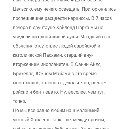
Цельсию, ему нечего освещать. Пригорюнились
поспешившие расцвести нарциссы. В 7 часов
вечера в даунтауне Хайленд Парка мы не
увидели ни одной живой души. Младший сын
объяснил отсутствие людей еврейской и
католической Пасхами, старший внук –
вторжением инопланетян. В Санни Айлс,
Брикелле, Южном Майами в это время
многолюдно, голоного, декольтетно, роллс-
ройсно и бентлевато. Ну, веселее, чем тут,
точно.
Но мы всё равно любим наш маленький
уютный Хайленд Парк. Где, между прочим,
сейчас расширяют библиотеку. Здесь читают.