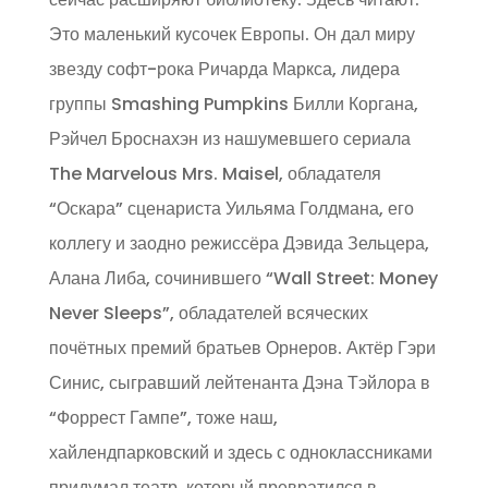
Это маленький кусочек Европы. Он дал миру
звезду софт-рока Ричарда Маркса, лидера
группы Smashing Pumpkins Билли Коргана,
Рэйчел Броснахэн из нашумевшего сериала
The Marvelous Mrs. Maisel, обладателя
“Оскара” сценариста Уильяма Голдмана, его
коллегу и заодно режиссёра Дэвида Зельцера,
Алана Либа, сочинившего “Wall Street: Money
Never Sleeps”, обладателей всяческих
почётных премий братьев Орнеров. Актёр Гэри
Синис, сыгравший лейтенанта Дэна Тэйлора в
“Форрест Гампе”, тоже наш,
хайлендпарковский и здесь с одноклассниками
придумал театр, который превратился в