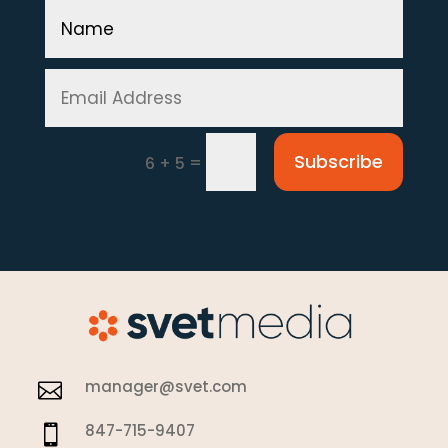
Subscribe
=
6 + 5
manager@svet.com

847-715-9407
