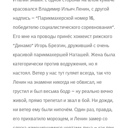
красовался Владимир Ильич Ленин, с другой
надпись – “Парикмахерской номер 16,
победителю социалистического соревнования”.
Его мне на проводы принёс хоккеист рижского
“Динамо” Игорь Брезгин, друживший с очень
красивой парикмахершей Наташей. Жена была
категорически против водружения, но я
настоял. Ветер у нас тут гуляет всегда, так что
Ленин на знамени никогда не обвисал, не
грустил и был весьма бодр – ну реально вечно
живой, прямо трепетал и звал в бой. Ни дожди,
ни ветер ему были нипочём. Один раз, правда,
его прихватило морозцем, и Ленин замер со
слегка изменившимися чертами лица – как при