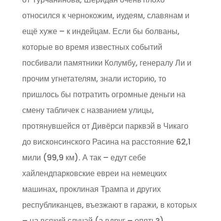
относился к чернокожим, иудеям, славянам и
ещё хуже – к индейцам. Если бы болваны,
которые во время известных событий
посбивали памятники Колумбу, генералу Ли и
прочим угнетателям, знали историю, то
пришлось бы потратить огромные деньги на
смену табличек с названием улицы,
протянувшейся от Дивёрси парквэй в Чикаго
до висконсинского Расина на расстояние 62,1
мили (99,9 км). А так – едут себе
хайлендпарковские евреи на немецких
машинах, проклиная Трампа и других
республиканцев, въезжают в гаражи, в которых
– на всякий случай (а вдруг – опять?)