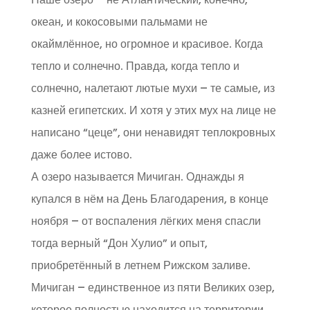
океан, и кокосовыми пальмами не
окаймлённое, но огромное и красивое. Когда
тепло и солнечно. Правда, когда тепло и
солнечно, налетают лютые мухи – те самые, из
казней египетских. И хотя у этих мух на лице не
написано “цеце”, они ненавидят теплокровных
даже более истово.
А озеро называется Мичиган. Однажды я
купался в нём на День Благодарения, в конце
ноября – от воспаления лёгких меня спасли
тогда верный “Дон Хулио” и опыт,
приобретённый в летнем Рижском заливе.
Мичиган – единственное из пяти Великих озер,
которое полностью находится на территории