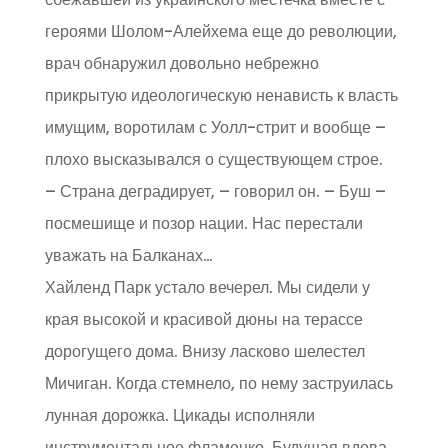
героями Шолом-Алейхема еще до революции,
врач обнаружил довольно небрежно
прикрытую идеологическую ненависть к власть
имущим, воротилам с Уолл-стрит и вообще –
плохо высказывался о существующем строе.
– Страна деградирует, – говорил он. – Буш –
посмешище и позор нации. Нас перестали
уважать на Балканах…
Хайленд Парк устало вечерел. Мы сидели у
края высокой и красивой дюны на терассе
дорогущего дома. Внизу ласково шелестел
Мичиган. Когда стемнело, по нему заструилась
лунная дорожка. Цикады исполняли
инструментальное фламенко. Будущая вдова