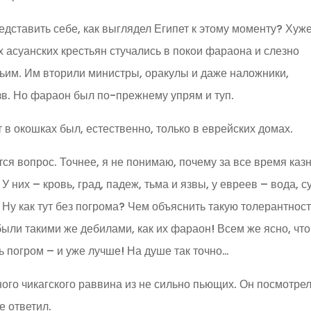
едставить себе, как выглядел Египет к этому моменту? Хуж
х асуанских крестьян стучались в покои фараона и слезно
чьим. Им вторили министры, оракулы и даже наложники,
в. Но фараон был по-прежнему упрям и туп.
 в окошках был, естественно, только в еврейских домах.
тся вопрос. Точнее, я не понимаю, почему за все время каз
 них – кровь, град, падеж, тьма и язвы, у евреев – вода, с
Ну как тут без погрома? Чем объяснить такую толерантнос
были такими же дебилами, как их фараон! Всем же ясно, что
ь погром – и уже лучше! На душе так точно…
ного чикагского раввина из не сильно пьющих. Он посмотрел
е ответил.