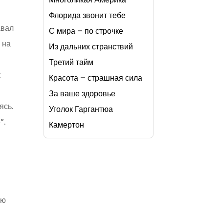
Флорида звонит тебе
авал
С мира – по строчке
 на
Из дальних странствий
Третий тайм
к
Красота – страшная сила
За ваше здоровье
ясь.
Уголок Гаргантюа
”.
Камертон
ию