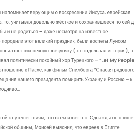
ая напоминает верующим о воскресении Иисуса, еврейская
го, то, учитывая довольно жёсткое и сохранившееся по сей 
бы и не родиться – даже несмотря на известное
 породили этот великий праздник, были воспеты Луисом
 носил шестиконечную звёздочку (это отдельная история), в
вал политически покойный хор Турецкого – “Let My Peopl
 отношение к Пасхе, как фильм Спилберга “Спасая рядовог
бещания нашего президента помирить Украину и Россию – к
оходчиво…
гой к путешествиям, это всем известно. Однажды он пришё
йской общины, Моисей выяснил, что евреев в Египте