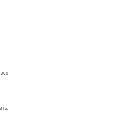
 все
е
ать,