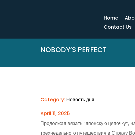
Home
Abo
Contact Us
NOBODY’S PERFECT
Category:
Новость дня
April 11, 2025
Продолжая вязать “японскую цепочку”, на
трехнедельного путешествия в Страну Во