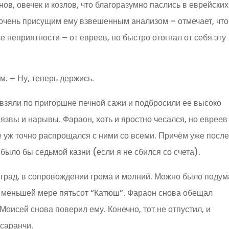
нов, овечек и козлов, что благоразумно паслись в еврейских
 очень присущим ему взвешенным анализом – отмечает, что
 неприятности – от евреев, но быстро отогнал от себя эту
м. – Ну, теперь держись.
взяли по пригоршне печной сажи и подбросили ее высоко
язвы и нарывы. Фараон, хоть и яростно чесался, но евреев
те уж точно распрощался с ними со всеми. Причём уже посл
 было бы седьмой казни (если я не сбился со счета).
 град, в сопровождении грома и молний. Можно было подум
о меньшей мере пятьсот “Катюш”. Фараон снова обещал
Моисей снова поверил ему. Конечно, тот не отпустил, и
саранчи.