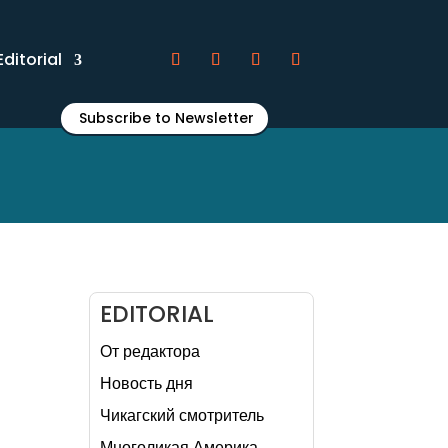
Editorial
Subscribe to Newsletter
EDITORIAL
От редактора
Новость дня
Чикагский смотритель
Многоликая Америка