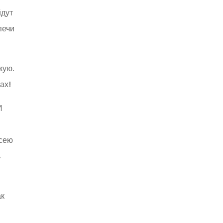
йдут
печи
кую.
ах!
И
исею
ь
ак