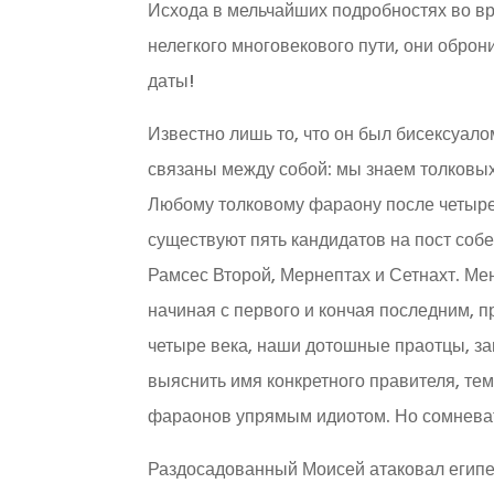
Исхода в мельчайших подробностях во в
нелегкого многовекового пути, они оброн
даты!
Известно лишь то, что он был бисексуало
связаны между собой: мы знаем толковых
Любому толковому фараону после четырех 
существуют пять кандидатов на пост соб
Рамсес Второй, Мернептах и Сетнахт. Мен
начиная с первого и кончая последним, пр
четыре века, наши дотошные праотцы, з
выяснить имя конкретного правителя, тем 
фараонов упрямым идиотом. Но сомневат
Раздосадованный Моисей атаковал египет