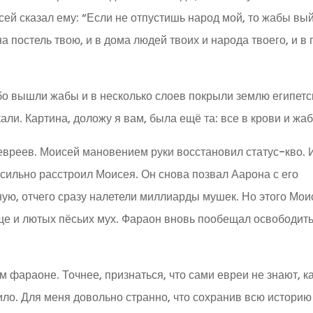
ей сказал ему: “Если не отпустишь народ мой, то жабы вы
на постель твою, и в дома людей твоих и народа твоего, и в 
ибо вышли жабы и в несколько слоев покрыли землю египетс
али. Картина, доложу я вам, была ещё та: все в крови и жаб
евреев. Моисей мановением руки восстановил статус-кво. 
 сильно расстроил Моисея. Он снова позвал Аарона с его
ную, отчего сразу налетели миллиарды мушек. Но этого Мо
еще и лютых пёсьих мух. Фараон вновь пообещал освободит
ом фараоне. Точнее, признаться, что сами евреи не знают, к
дило. Для меня довольно странно, что сохранив всю историю