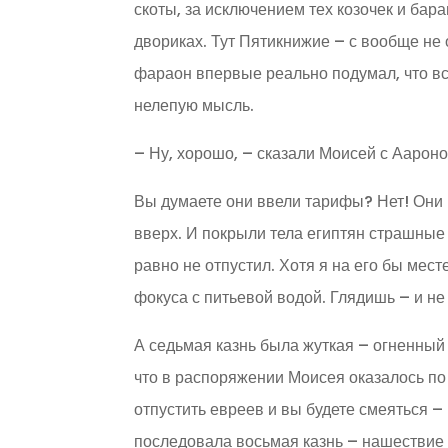
скоты, за исключением тех козочек и бара
двориках. Тут Пятикнижие – с вообще не
фараон впервые реально подумал, что все
нелепую мысль.
– Ну, хорошо, – сказали Моисей с Аароно
Вы думаете они ввели тарифы? Нет! Они 
вверх. И покрыли тела египтян страшные 
равно не отпустил. Хотя я на его бы мес
фокуса с питьевой водой. Глядишь – и не
А седьмая казнь была жуткая – огненный
что в распоряжении Моисея оказалось п
отпустить евреев и вы будете смеяться – 
последовала восьмая казнь – нашествие 