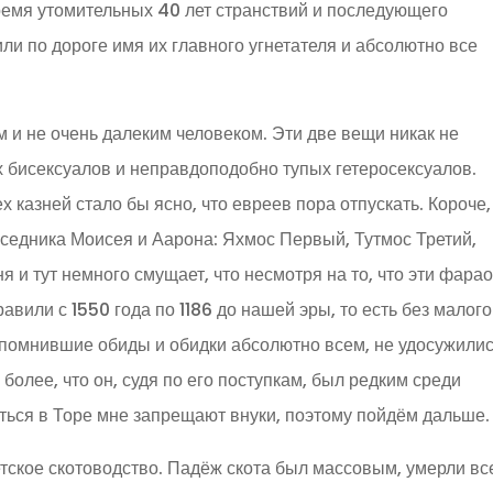
ремя утомительных 40 лет странствий и последующего
или по дороге имя их главного угнетателя и абсолютно все
м и не очень далеким человеком. Эти две вещи никак не
 бисексуалов и неправдоподобно тупых гетеросексуалов.
казней стало бы ясно, что евреев пора отпускать. Короче,
еседника Моисея и Аарона: Яхмос Первый, Тутмос Третий,
я и тут немного смущает, что несмотря на то, что эти фара
авили с 1550 года по 1186 до нашей эры, то есть без малого
апомнившие обиды и обидки абсолютно всем, не удосужили
более, что он, судя по его поступкам, был редким среди
ься в Торе мне запрещают внуки, поэтому пойдём дальше.
ское скотоводство. Падёж скота был массовым, умерли вс