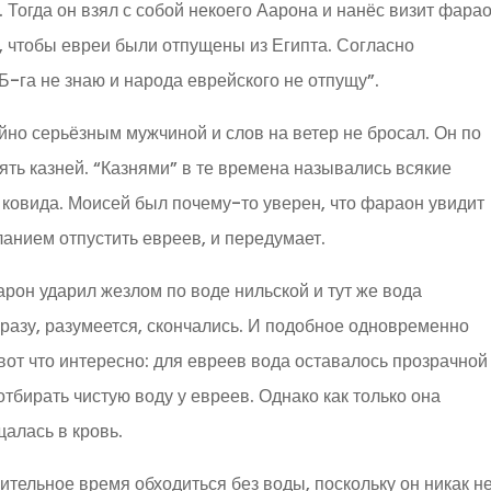
. Тогда он взял с собой некоего Аарона и нанёс визит фарао
 чтобы евреи были отпущены из Египта. Согласно
Б-га не знаю и народа еврейского не отпущу”.
йно серьёзным мужчиной и слов на ветер не бросал. Он по
ять казней. “Казнями” в те времена назывались всякие
 ковида. Моисей был почему-то уверен, что фараон увидит
анием отпустить евреев, и передумает.
арон ударил жезлом по воде нильской и тут же вода
сразу, разумеется, скончались. И подобное одновременно
вот что интересно: для евреев вода оставалось прозрачной
отбирать чистую воду у евреев. Однако как только она
щалась в кровь.
ительное время обходиться без воды, поскольку он никак н