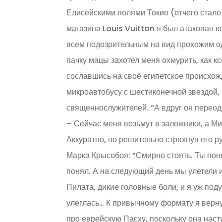
Елисейскими полями Токио (отчего стало 
магазина Louis Vuitton я был атакован 
всем подозрительным на вид прохожим од
пачку мацы захотел меня охмурить, как к
сославшись на своё египетское происхожд
микроавтобусу с шестиконечной звездой, 
священнослужителей. “А вдруг он переод
– Сейчас меня возьмут в заложники, а Ми
Аккуратно, но решительно стряхнув его р
Марка Крысобоя: “Смирно стоять. Ты поня
понял. А на следующий день мы улетели и
Пилата, дикие головные боли, и я уж под
улеглась… К привычному формату я верну
про еврейскую Пасху, поскольку она насту