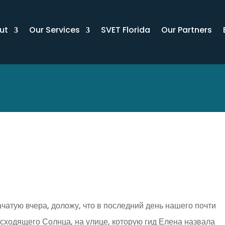
ut
Our Services
SVET Florida
Our Partners
чатую вчера, доложу, что в последний день нашего почти
сходящего Солнца, на улице, которую гид Елена назвала