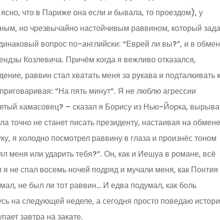
ясно, что в Париже она если и бывала, то проездом), у
юным, но чрезвычайно настойчивым раввином, который зад
инаковый вопрос по-английски: “Еврей ли вы?”, и в обмен
сендзы Козлевича. Причём когда я вежливо отказался,
ение, раввин стал хватать меня за рукава и подталкивать 
приговаривая: “На пять минут”. Я не люблю агрессии
етый хамасовец? – сказал я Борису из Нью-Йорка, вырыва
ла точно не станет писать президенту, настаивая на обмене
уку, я холодно посмотрел раввину в глаза и произнёс тоном
л меня или ударить тебя?”. Он, как и Иешуа в романе, всё
 я не спал восемь ночей подряд и мучали меня, как Понтия
умал, не был ли тот раввин… И едва подумал, как боль
сь на следующей неделе, а сегодня просто поведаю истор
пает завтра на закате.