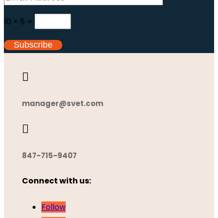
10 + 5
=
Subscribe

manager@svet.com

847-715-9407
Connect with us:
Follow