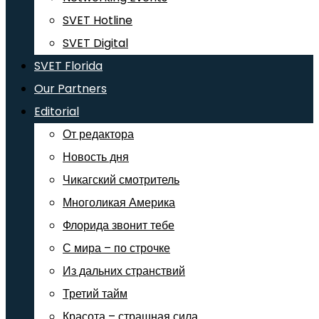
SVET Hotline
SVET Digital
SVET Florida
Our Partners
Editorial
От редактора
Новость дня
Чикагский смотритель
Многоликая Америка
Флорида звонит тебе
С мира – по строчке
Из дальних странствий
Третий тайм
Красота – страшная сила