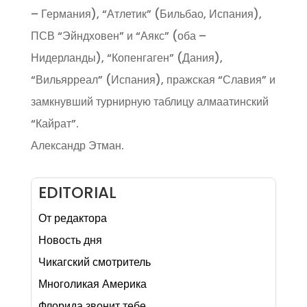
– Германия), “Атлетик” (Бильбао, Испания),
ПСВ “Эйндховен” и “Аякс” (оба –
Нидерланды), “Копенгаген” (Дания),
“Вильярреал” (Испания), пражская “Славия” и
замкнувший турнирную таблицу алмаатинский
“Кайрат”.
Александр Этман.
EDITORIAL
От редактора
Новость дня
Чикагский смотритель
Многоликая Америка
Флорида звонит тебе