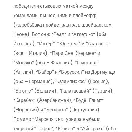
победители стыковых матчей между
командами, вышедшими в плей-офф
(жеребьёвка пройдет завтра в швейцарском
Ньоне). Вот они: “Реал” и “Атлетико” (оба –
Испания), “Интер”, “Ювентус” и “Аталанта”
(все – Италия), “Пари Сен-Жермен” и
“Монако” (оба – Франция), “Ньюкасл”
(Англия), “Байер” и “Боруссия” из Дортмунда
(оба – Германия), “Олимпиакос” (Греция),
“Брюгге” (Бельгия), “Галатасарай” (Турция),
“Карабах” (Азербайджан), “Будё-Глимт”
(Норвегия) и “Бенфика” (Португалия).
Помимо “Марселя”, из турнира выбыли:
кипрский “Пафос”, “Юнион” и “Айнтрахт” (оба