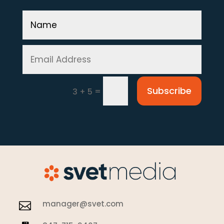
Subscribe
=
3 + 5
manager@svet.com
