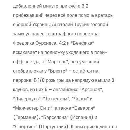
добавленной минуте при счёте 3:2
прибежавший через всё поле помочь вратарь
сборной Украины Анатолий Трубин головой
замкнул навес со штрафного норвежца
Фредрика Эурснеса. 4:2 и “Бенфика”
вскакивает на подножку уходящего в плей-
офф поезда, а “Марсель”, не сумевший
отобрать очки у “Брюгге” – остаётся на
перроне. В 1/8 розыгрыша напрямую вышли 8
клубов, из них 5 – английских: “Арсенал”,
“Ливерпуль”, “Тоттенхэм”, “Челси” и
“Манчестер Сити”, а также “Бавария”
(Германия), “Барселона” (Испания) и
“Спортинг” (Португалия). К ним присоединятся