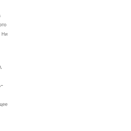
а
это
. Ни
,
ь-
ющее