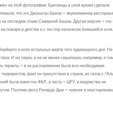
ажён на этой фотографии. Британцы в своё время сделали
ложили, что это Джонатан Брили – звукоинженер ресторан
 на последем этаже Северной башни. Другая версия – что 
а пожаре в детстве и с тех пор панически боявшийся огня
орберто и всех остальных жертв того чудовищного дня. Не
лаза. И на такую, и на не менее серьёзную, например, о том
ть теракты – в их распоряжении была вся необходимая
еррористов, факт их присутствия в стране, их связь с “Ал
ений была известна ФБР, а часть – ЦРУ, и ведомства не
ругом. Поэтому фото Ричарда Дрю – нужное и неустарева