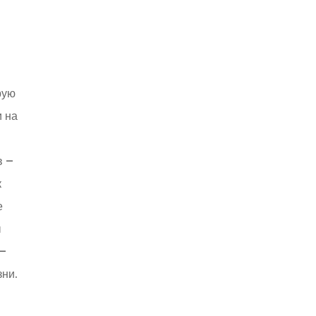
рую
и на
в –
к
е
ы
 –
зни.