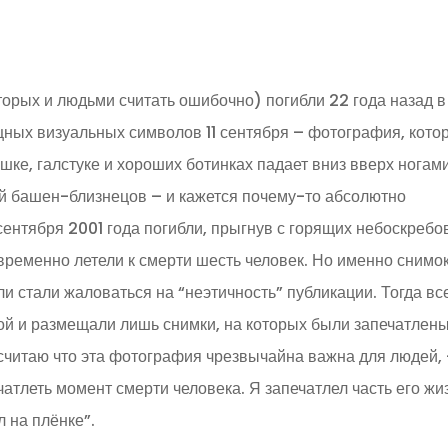
торых и людьми считать ошибочно) погибли 22 года назад в
щных визуальных символов 11 сентября – фотография, кото
шке, галстуке и хороших ботинках падает вниз вверх ногам
й башен-близнецов – и кажется почему-то абсолютно
 сентября 2001 года погибли, прыгнув с горящих небоскребо
овременно летели к смерти шесть человек. Но именно снимо
и стали жаловаться на “неэтичность” публикации. Тогда вс
й и размещали лишь снимки, на которых были запечатлен
считаю что эта фотография чрезвычайна важна для людей,
чатлеть момент смерти человека. Я запечатлел часть его жи
л на плёнке”.