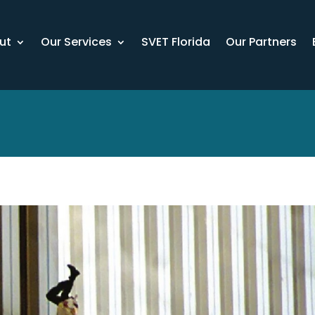
ut
Our Services
SVET Florida
Our Partners