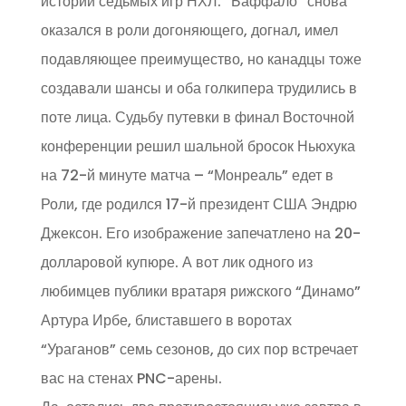
истории седьмых игр НХЛ. “Баффало” снова
оказался в роли догоняющего, догнал, имел
подавляющее преимущество, но канадцы тоже
создавали шансы и оба голкипера трудились в
поте лица. Судьбу путевки в финал Восточной
конференции решил шальной бросок Ньюхука
на 72-й минуте матча – “Монреаль” едет в
Роли, где родился 17-й президент США Эндрю
Джексон. Его изображение запечатлено на 20-
долларовой купюре. А вот лик одного из
любимцев публики вратаря рижского “Динамо”
Артура Ирбе, блиставшего в воротах
“Ураганов” семь сезонов, до сих пор встречает
вас на стенах PNC-арены.