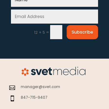
Subscribe
=
12 + 5
manager@svet.com

847-715-9407
