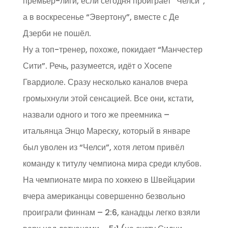
премьер-лиги, если сегодня проиграет “Челси”,
а в воскресенье “Эвертону”, вместе с Де
Дзерби не пошёл.
Ну а топ-тренер, похоже, покидает “Манчестер
Сити”. Речь, разумеется, идёт о Хосепе
Гвардиоле. Сразу несколько каналов вчера
громыхнули этой сенсацией. Все они, кстати,
назвали одного и того же преемника –
итальянца Энцо Мареску, который в январе
был уволен из “Челси”, хотя летом привёл
команду к титулу чемпиона мира среди клубов.
На чемпионате мира по хоккею в Швейцарии
вчера американцы совершенно безвольно
проиграли финнам – 2:6, канадцы легко взяли