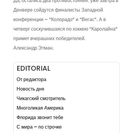
Да, остались два противостояния: уже завтра в
Денвере сойдутся финалисты Западной
конференции – “Колорадо” и “Вегас”. А в
четверг соскучившаяся по хоккею “Каролайна”
примет вчерашних победителей.
Александр Этман.
EDITORIAL
От редактора
Новость дня
Чикагский смотритель
Многоликая Америка
Флорида звонит тебе
С мира – по строчке