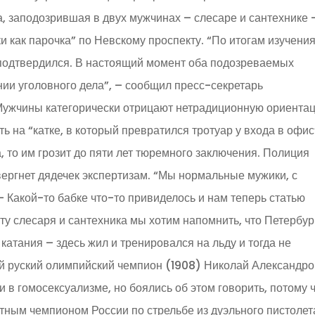
 заподозрившая в двух мужчинах – слесаре и сантехнике 
ки как парочка” по Невскому проспекту. “По итогам изучени
подтвердился. В настоящий момент оба подозреваемых
ии уголовного дела”, – сообщил пресс-секретарь
Мужчины категорически отрицают нетрадиционную ориента
ть на “катке, в который превратился тротуар у входа в офис
 то им грозит до пяти лет тюремного заключения. Полиция
ергнет дядечек экспертизам. “Мы нормальные мужики, с
– Какой-то бабке что-то привиделось и нам теперь статью
 слесаря и сантехника мы хотим напомнить, что Петербур
катания – здесь жил и тренировался на льду и тогда не
й руский олимпийский чемпион (1908) Николай Александр
в гомосексуализме, но боялись об этом говорить, потому 
ным чемпионом России по стрельбе из дуэльного пистолет