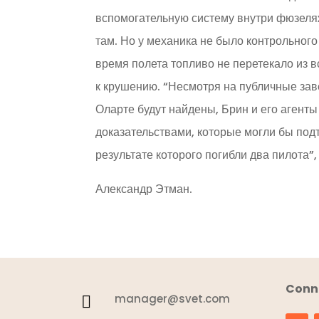
вспомогательную систему внутри фюзеляж
там. Но у механика не было контрольного 
время полета топливо не перетекало из в
к крушению. “Несмотря на публичные зав
Оларте будут найдены, Брин и его агенты
доказательствами, которые могли бы подт
результате которого погибли два пилота”,
Александр Этман.
Conne
manager@svet.com
