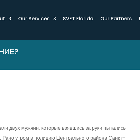
ut
Our Services
SVET Florida
Our Partners
АНИЕ?
али двух мужчин, которые взявшись за руки пытались
. Рано утром в полицию Центрального района Санкт-