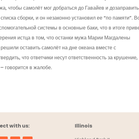
а, чтобы самолёт мог добраться до Гавайев и дозаправит
списка сборки, и он незаконно установил ее “по памяти”. В
спомогательной системы в основные баки, что в итоге прив
ерения истца в том, что останки мужа Марии Магдалены
 решили оставить самолёт на дне океана вместе с
вердить, что ответчики несут ответственность за крушение,
 – говорится в жалобе.
ct with us:
Illinois