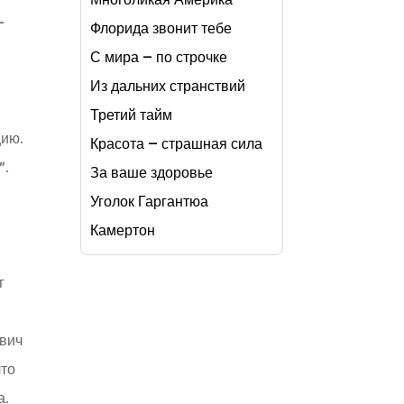
–
Флорида звонит тебе
я
С мира – по строчке
Из дальних странствий
Третий тайм
цию.
Красота – страшная сила
”.
За ваше здоровье
Уголок Гаргантюа
Камертон
г
ович
что
а.