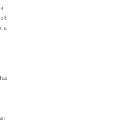
ии
ной
, а
Так
ел