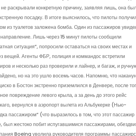
не раскрывали конкретную причину, заявляя лишь, она бы
кстренную посадку. В итоге выяснилось, что пилоты получи
ном из туалетов заложена бомба. Один из пассажиров увиде
 направление. Лишь через 15 минут пилоты сообщили
атная ситуация”, попросили оставаться на своих местах и
без вещей. Агенты ФБР, полиция и коммандос встретили
иров и несколько раз проверили и лайнер, и багаж, и ручну
айдено, но на это ушло восемь часов. Напомню, что накану
иско в Бостон экстренно приземлился в Денвере, после то
ное повреждение левого крыла, а за день до этого рейс
каго, вернулся в аэропорт вылета из Альбукерке (Нью-
дка пассажиром” (что выразилось в том, что этот пассажир
е, был жестоко побит испугавшимися пассажирами, обездв
омпания Boeing уволила руководителя программы пассажирс