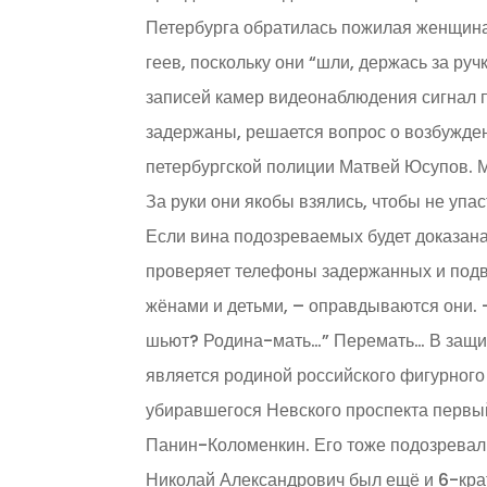
Петербурга обратилась пожилая женщина,
геев, поскольку они “шли, держась за руч
записей камер видеонаблюдения сигнал 
задержаны, решается вопрос о возбужден
петербургской полиции Матвей Юсупов. 
За руки они якобы взялись, чтобы не упас
Если вина подозреваемых будет доказана,
проверяет телефоны задержанных и подв
жёнами и детьми, – оправдываются они. 
шьют? Родина-мать…” Перемать… В защиту
является родиной российского фигурного 
убиравшегося Невского проспекта первы
Панин-Коломенкин. Его тоже подозревали 
Николай Александрович был ещё и 6-крат