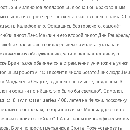
мостью 8 миллионов долларов был оснащён бракованным
й вышел из строя через несколько часов после полета 20 
аться в Калифорнию. Оставшись без горючего, самолёт
ибли пилот Лэнс Маклин и его второй пилот Дин Рашфельд
 якобы являвшаяся совладельцем самолета, указана в
о техническому обслуживанию, установившая топливную
ске Брин также обвиняется в стремлении уничтожить улики
тельным работам. “Он входит в число богатейших людей ми
ии Магдалены Оларте, в дополненном иске, поданном 13
лет и останки погибших, это было бы сделано”. Самолет,
 DHC-6 Twin Otter Series 400, летел на Фиджи, поскольку
лётами по островам, говорится в иске. Миллиардер часто
перевозит своих гостей из США на своем широкофюзеляжном
ров. Брин попросил механика в Санта-Розе установить