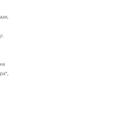
мая,
т.
 на
ра”,