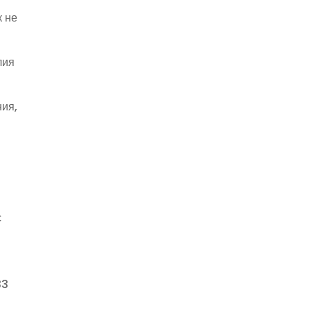
к не
лия
ния,
с
33