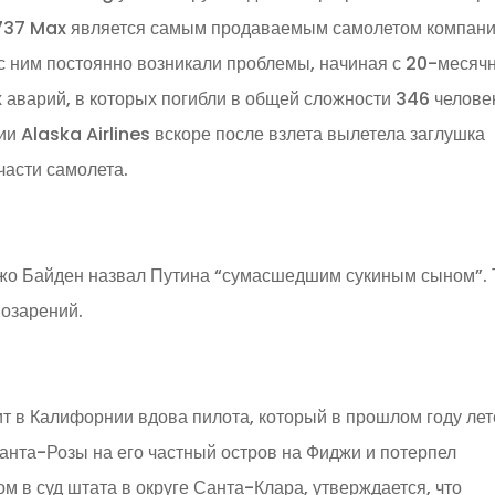
 737 Max является самым продаваемым самолетом компан
т с ним постоянно возникали проблемы, начиная с 20-месяч
х аварий, в которых погибли в общей сложности 346 человек
и Alaska Airlines вскоре после взлета вылетела заглушка
части самолета.
жо Байден назвал Путина “сумасшедшим сукиным сыном”. 
 озарений.
т в Калифорнии вдова пилота, который в прошлом году лет
анта-Розы на его частный остров на Фиджи и потерпел
ом в суд штата в округе Санта-Клара, утверждается, что