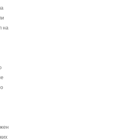
ла
ли
л на
ю
не
го
ижен
ких