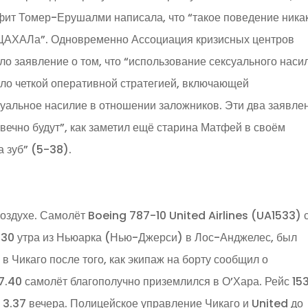
фит Томер-Ерушалми написала, что “такое поведение ника
 ЦАХАЛа”. Одновременно Ассоциация кризисных центров
 заявление о том, что “использование сексуального наси
ло четкой оперативной стратегией, включающей
уальное насилие в отношении заложников. Эти два заявле
вечно будут”, как заметил ещё старина Матфей в своём
а зуб” (5-38).
воздухе. Самолёт Boeing 787-10 United Airlines (UA1533) 
.30 утра из Ньюарка (Нью-Джерси) в Лос-Анджелес, был
 Чикаго после того, как экипаж на борту сообщил о
 7.40 самолёт благополучно приземлился в О’Хара. Рейс 15
3.37 вечера. Полицейское управление Чикаго и United до