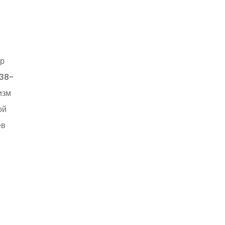
ор
 38-
изм
ой
ев