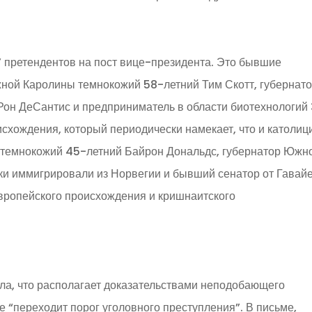
 претендентов на пост вице-президента. Это бывшие
жной Каролины темнокожий 58-летний Тим Скотт, губернат
Рон ДеСантис и предприниматель в области биотехнологий
схождения, который периодически намекает, что и католиц
ы темнокожий 45-летний Байрон Дональдс, губернатор Южн
ки иммигрировали из Норвегии и бывший сенатор от Гавай
вропейского происхождения и кришнаитского
ла, что располагает доказательствами неподобающего
е “переходит порог уголовного преступления”. В письме,