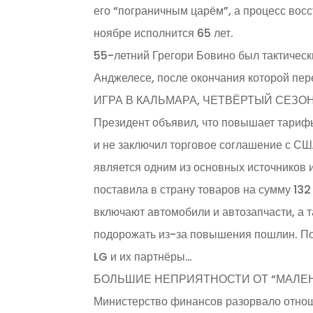
его “пограничным царём”, а процесс вос
ноябре исполнится 65 лет.
55-летний Грегори Бовино был тактичес
Анджелесе, после окончания которой пер
ИГРА В КАЛЬМАРА, ЧЕТВЁРТЫЙ СЕЗО
Президент объявил, что повышает тарифы
и не заключил торговое соглашение с С
является одним из основных источников
поставила в страну товаров на сумму 1
включают автомобили и автозапчасти, а т
подорожать из-за повышения пошлин. По
LG и их партнёры…
БОЛЬШИЕ НЕПРИЯТНОСТИ ОТ “МАЛЕ
Министерство финансов разорвало отнош