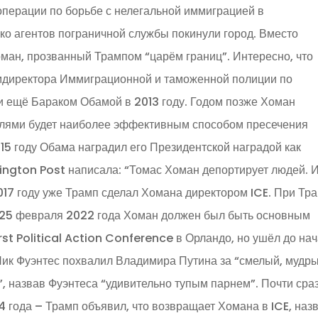
операции по борьбе с нелегальной иммиграцией в
ко агентов пограничной службы покинули город. Вместо
оман, прозванный Трампом “царём границ”. Интересно, что
мдиректора Иммиграционной и таможенной полиции по
 ещё Бараком Обамой в 2013 году. Годом позже Хоман
телями будет наиболее эффективным способом пресечения
15 году Обама наградил его Президентской наградой как
ngton Post написала: “Томас Хоман депортирует людей. И
017 году уже Трамп сделал Хомана директором ICE. При Тр
 25 февраля 2022 года Хоман должен был быть основным
st Political Action Conference в Орландо, но ушёл до на
 Ник Фуэнтес похвалил Владимира Путина за “смелый, мудр
, назвав Фуэнтеса “удивительно тупым парнем”. Почти сра
4 года – Трамп объявил, что возвращает Хомана в ICE, наз