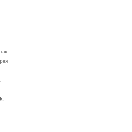
так
орея
А
k,
и