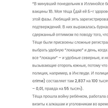
“В минувший понедельник в Иллинойсе б
вакцины 1В. Моя тёща (дай ей Б-г здоров
этой фазы. Любящий зять зарегистрирова
подтверждений. В них выражалась бурная 
сдержанный оптимизм по поводу того, что 
Тёще были присвоены сложные регистрац
выбрать удобную “локацию” и день, когда
все “локации” – и удобные северные, и 
вызывающие оторопь южные, потому что ч
полиция, например, в Инглвуде. И полици
crime) составляет там 2,837 на 100 тыся
– 0,01, правда на 55 тысяч).
Тёща прошла войну ребёнком, работала с
визиты к алкашам и уголовникам во время