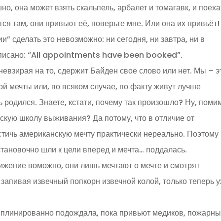
но, она может взять скальпель, арбалет и томагавк, и поеха
тся там, они привьют её, поверьте мне. Или она их привьёт!
ии” сделать это невозможно: ни сегодня, ни завтра, ни в
 писано: “All appointments have been booked”.
невзирая на то, сдержит Байден свое слово или нет. Мы – э
ой мечты или, во всяком случае, по факту живут лучше
 родился. Знаете, кстати, почему так произошло? Ну, поми
тскую школу выживания? Да потому, что в отличие от
остичь американскую мечту практически нереально. Поэтому
становочно шли к цели вперед и мечта… поддалась.
тижение воможно, они лишь мечтают о мечте и смотрят
запивая извечный попкорн извечной колой, только теперь 
иплинированно подождала, пока привьют медиков, пожарны