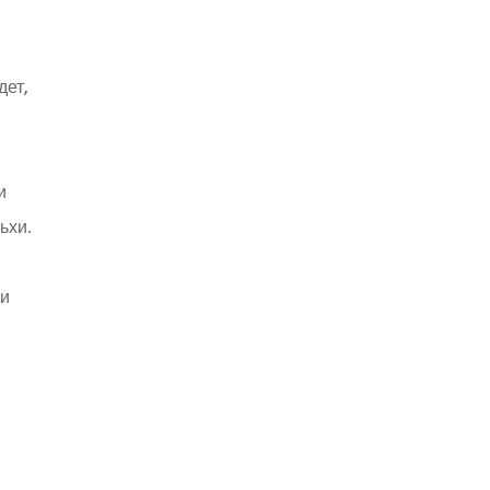
дет,
и
ьхи.
ки