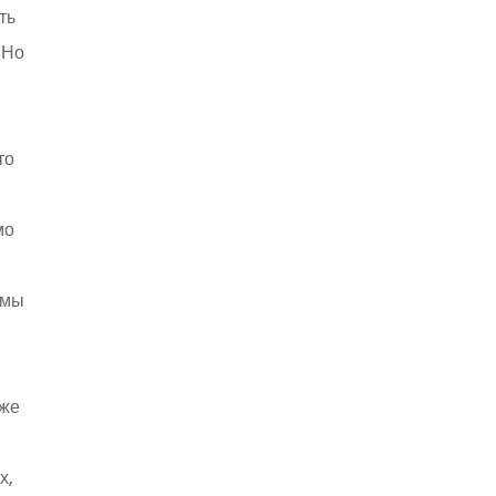
ть
 Но
то
мо
 мы
уже
х,