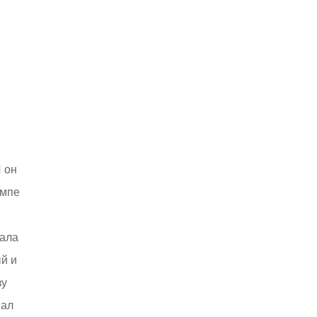
 он
ампе
чала
ый и
зу
вал