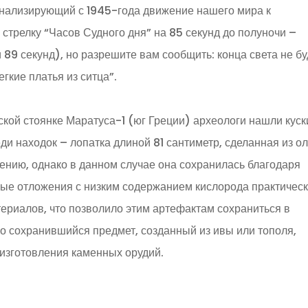
нализирующий с 1945-года движение нашего мира к
стрелку “Часов Судного дня” на 85 секунд до полуночи –
89 секунд), но разрешите вам сообщить: конца света не бу
егкие платья из ситца”.
кой стоянке Маратуса-1 (юг Греции) археологи нашли куск
и находок – лопатка длиной 81 сантиметр, сделанная из ол
нию, однако в данном случае она сохранилась благодаря
е отложения с низким содержанием кислорода практичес
ериалов, что позволило этим артефактам сохраниться в
шо сохранившийся предмет, созданный из ивы или тополя,
 изготовления каменных орудий.