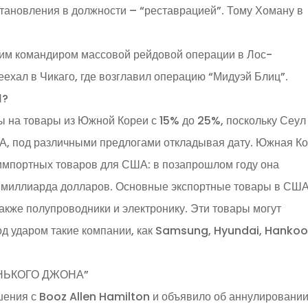
становления в должности – “реставрацией”. Тому Хоману в
ким командиром массовой рейдовой операции в Лос-
еехал в Чикаго, где возглавил операцию “Мидуэй Блиц”.
Н?
 на товары из Южной Кореи с 15% до 25%, поскольку Сеул 
ША, под различными предлогами откладывая дату. Южная К
 импортных товаров для США: в позапрошлом году она
32 миллиарда долларов. Основные экспортные товары в СШ
акже полупроводники и электронику. Эти товары могут
д ударом такие компании, как Samsung, Hyundai, Hankoo
НЬКОГО ДЖОНА”
ения с Booz Allen Hamilton и объявило об аннулировани