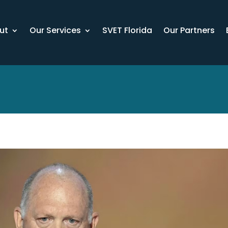
ut
Our Services
SVET Florida
Our Partners