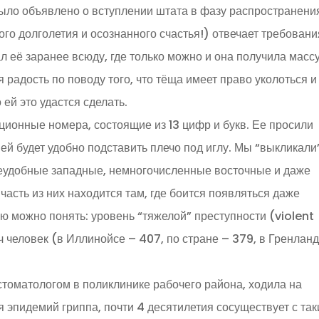
ыло объявлено о вступлении штата в фазу распространени
ого долголетия и осознанного счастья!) отвечает требован
л её заранее всюду, где только можно и она получила масс
радость по поводу того, что тёща имеет право уколоться и
ей это удастся сделать.
ионные номера, состоящие из 13 цифр и букв. Ее просили
 ей будет удобно подставить плечо под иглу. Мы “выкликали
неудобные западные, немногочисленные восточные и даже
асть из них находится там, где боится появляться даже
ю можно понять: уровень “тяжелой” преступности (violent
ч человек (в Иллинойсе – 407, по стране – 379, в Гренлан
томатологом в поликлинике рабочего района, ходила на
 эпидемий гриппа, почти 4 десятилетия сосуществует с та