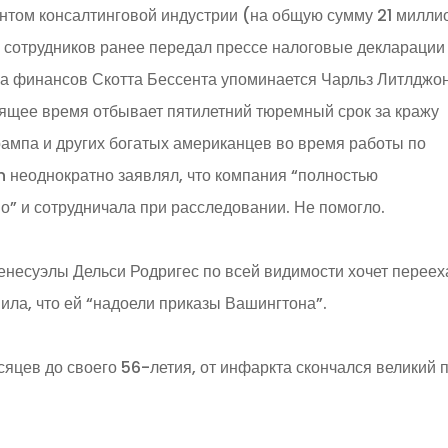
антом консалтинговой индустрии (на общую сумму 21 милли
х сотрудников ранее передал прессе налоговые декларации
ра финансов Скотта Бессента упоминается Чарльз Литлджон
оящее время отбывает пятилетний тюремный срок за кражу
ампа и других богатых американцев во время работы по
en неоднократно заявлял, что компания “полностью
о” и сотрудничала при расследовании. Не помогло.
несуэлы Дельси Родригес по всей видимости хочет переех
ила, что ей “надоели приказы Вашингтона”.
сяцев до своего 56-летия, от инфаркта скончался великий 