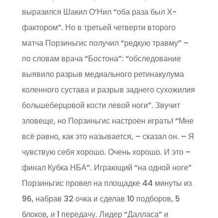
выразился Шакил О’Нил “оба раза был Х-
фактором”. Но в третьей четверти второго
матча Порзиньгис получил “редкую травму” –
по словам врача “Бостона”: “обследование
выявило разрыв медиального ретинакулума
коленного сустава и разрыв заднего сухожилия
большеберцовой кости левой ноги”. Звучит
зловеще, но Порзиньгис настроен играть! “Мне
всё равно, как это называется, – сказал он. – Я
чувствую себя хорошо. Очень хорошо. И это –
финал Кубка НБА”. Играющий “на одной ноге”
Порзиньгис провел на площадке 44 минуты из
96, набрав 32 очка и сделав 10 подборов, 5
блоков, и 1 передачу. Лидер “Далласа” и