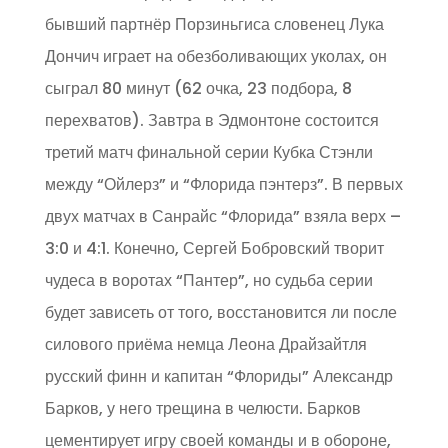
бывший партнёр Порзиньгиса словенец Лука
Дончич играет на обезболивающих уколах, он
сыграл 80 минут (62 очка, 23 подбора, 8
перехватов). Завтра в Эдмонтоне состоится
третий матч финальной серии Кубка Стэнли
между “Ойлерз” и “Флорида пэнтерз”. В первых
двух матчах в Санрайс “Флорида” взяла верх –
3:0 и 4:1. Конечно, Сергей Бобровский творит
чудеса в воротах “Пантер”, но судьба серии
будет зависеть от того, восстановится ли после
силового приёма немца Леона Драйзайтля
русский финн и капитан “Флориды” Александр
Барков, у него трещина в челюсти. Барков
цементирует игру своей команды и в обороне,