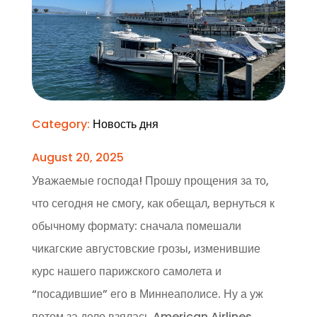
Category:
Новость дня
August 20, 2025
Уважаемые господа! Прошу прощения за то,
что сегодня не смогу, как обещал, вернуться к
обычному формату: сначала помешали
чикагские августовские грозы, изменившие
курс нашего парижского самолета и
“посадившие” его в Миннеаполисе. Ну а уж
потом за дело взялась American Airlines,