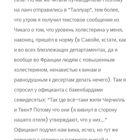
на ланч отправились в “Таллуар”, тем более,
что утром я получил текстовое сообщение из
Чикаго о том, что уровень холестерина у меня,
наконец, пришёл в норму (в Савойе, кстати, как
и во всех близлежащих департаментах, да и
вообще во Франции людям с повышенным
холестерином, ненавистью к винам и
равнодушным к десертам делать нечего). Там я
спросил у официанта с бакенбардами
семидесятых: “Так где всё-таки жили Черчилль
и Твен? Потому что они (я кивнул в сторону
нашего отеля) утверждают, что у них….”
Официант подлил нам вина, исчез, но тут же
вернулся с огромных размеров книгой и