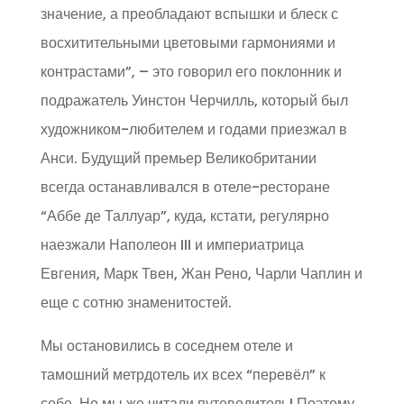
значение, а преобладают вспышки и блеск с
восхитительными цветовыми гармониями и
контрастами”, – это говорил его поклонник и
подражатель Уинстон Черчилль, который был
художником-любителем и годами приезжал в
Анси. Будущий премьер Великобритании
всегда останавливался в отеле-ресторане
“Аббе де Таллуар”, куда, кстати, регулярно
наезжали Наполеон III и империатрица
Евгения, Марк Твен, Жан Рено, Чарли Чаплин и
еще с сотню знаменитостей.
Мы остановились в соседнем отеле и
тамошний метрдотель их всех “перевёл” к
себе. Но мы же читали путеводитель! Поэтому