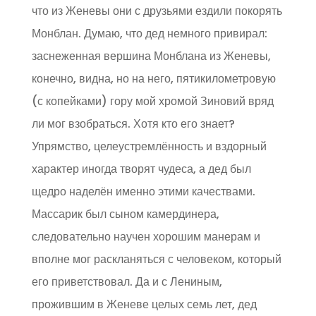
что из Женевы они с друзьями ездили покорять
Монблан. Думаю, что дед немного привирал:
заснеженная вершина Монблана из Женевы,
конечно, видна, но на него, пятикилометровую
(с копейками) гору мой хромой Зиновий вряд
ли мог взобраться. Хотя кто его знает?
Упрямство, целеустремлённость и вздорный
характер иногда творят чудеса, а дед был
щедро наделён именно этими качествами.
Массарик был сыном камердинера,
следовательно научен хорошим манерам и
вполне мог раскланяться с человеком, который
его приветствовал. Да и с Лениным,
прожившим в Женеве целых семь лет, дед