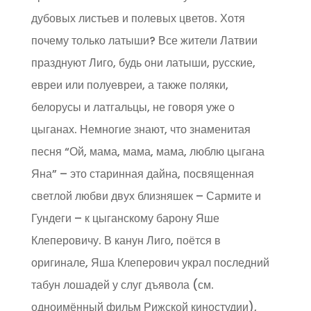
дубовых листьев и полевых цветов. Хотя
почему только латыши? Все жители Латвии
празднуют Лиго, будь они латыши, русские,
евреи или полуевреи, а также поляки,
белорусы и латгальцы, не говоря уже о
цыганах. Немногие знают, что знаменитая
песня “Ой, мама, мама, мама, люблю цыгана
Яна” – это старинная дайна, посвященная
светлой любви двух близняшек – Сармите и
Гундеги – к цыганскому барону Яше
Клеперовичу. В канун Лиго, поётся в
оригинале, Яша Клеперович украл последний
табун лошадей у слуг дъявола (см.
одноимённый фильм Рижской киностудии),