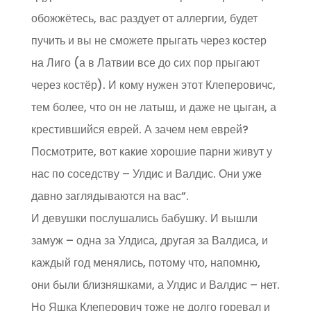
обожжётесь, вас раздует от аллергии, будет
пучить и вы не сможете прыгать через костер
на Лиго (а в Латвии все до сих пор прыгают
через костёр). И кому нужен этот Клеперовичс,
тем более, что он не латыш, и даже не цыган, а
крестившийся еврей. А зачем нем еврей?
Посмотрите, вот какие хорошие парни живут у
нас по соседству – Улдис и Валдис. Они уже
давно заглядываются на вас”.
И девушки послушались бабушку. И вышли
замуж – одна за Улдиса, другая за Валдиса, и
каждый год менялись, потому что, напомню,
они были близняшками, а Улдис и Валдис – нет.
Но Яшка Клеперович тоже не долго горевал и