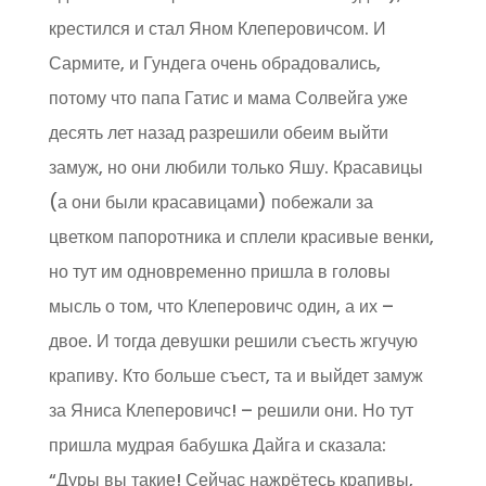
крестился и стал Яном Клеперовичсом. И
Сармите, и Гундега очень обрадовались,
потому что папа Гатис и мама Солвейга уже
десять лет назад разрешили обеим выйти
замуж, но они любили только Яшу. Красавицы
(а они были красавицами) побежали за
цветком папоротника и сплели красивые венки,
но тут им одновременно пришла в головы
мысль о том, что Клеперовичс один, а их –
двое. И тогда девушки решили съесть жгучую
крапиву. Кто больше съест, та и выйдет замуж
за Яниса Клеперовичс! – решили они. Но тут
пришла мудрая бабушка Дайга и сказала:
“Дуры вы такие! Сейчас нажрётесь крапивы,