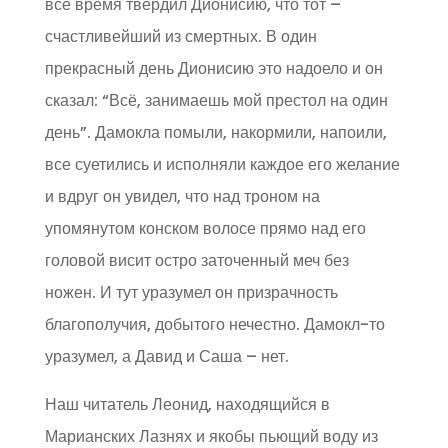
всё время твердил Дионисию, что тот –
счастливейший из смертных. В один
прекрасный день Дионисию это надоело и он
сказал: “Всё, занимаешь мой престол на один
день”. Дамокла помыли, накормили, напоили,
все суетились и исполняли каждое его желание
и вдруг он увидел, что над троном на
упомянутом конском волосе прямо над его
головой висит остро заточенный меч без
ножен. И тут уразумел он призрачность
благополучия, добытого нечестно. Дамокл-то
уразумел, а Давид и Саша – нет.
Наш читатель Леонид, находящийся в
Марианских Лазнях и якобы пьющий воду из