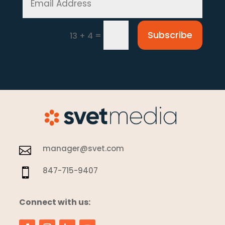
Subscribe
=
13 + 4
manager@svet.com

847-715-9407

Connect with us: