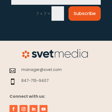
Subscribe
=
7 + 7
manager@svet.com

847-715-9407

Connect with us: