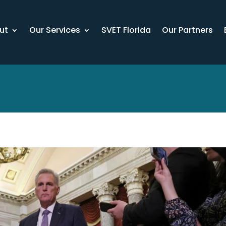
ut
Our Services
SVET Florida
Our Partners