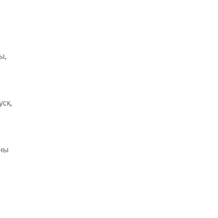
ы,
уск,
ины