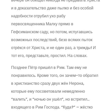
вечере он обещал никогда не предавать Христа
и в доказательство даже пылко и без особой
надобности отрубил ухо рабу
первосвященника Малху прямо в
Гефсиманском саду, но потом, испугавшись
возможных последствий, безо всяких пыток
отрёкся от Христа, и не один раз, а трижды! И
тот его, представьте, простил. На словах.
Позднее Пётр пришёл в Рим. Там ему не
понравилось. Кроме того, он зачем-то обратил
в христианство сразу двух жён Нерона,
которые ему посоветовали немедленно
“валить”, и “ночью он ушёл”, но встретил…
входящего в Рим Господа. “Куда?” – жёстко