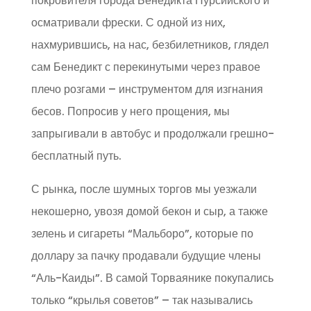
покровителя города Бенедикта Нурсийского и
осматривали фрески. С одной из них,
нахмурившись, на нас, безбилетников, глядел
сам Бенедикт с перекинутыми через правое
плечо розгами – инструментом для изгнания
бесов. Попросив у него прощения, мы
запрыгивали в автобус и продолжали грешно-
бесплатный путь.
С рынка, после шумных торгов мы уезжали
некошерно, увозя домой бекон и сыр, а также
зелень и сигареты “Мальборо”, которые по
доллару за пачку продавали будущие члены
“Аль-Каиды”. В самой Торваянике покупались
только “крылья советов” – так назывались