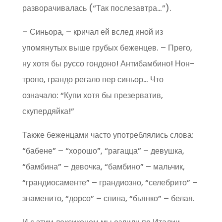
разворачивалась (“Так послезавтра…”).
– Синьора, – кричал ей вслед иной из
упомянутых выше грубых беженцев. – Прего,
ну хотя бы руссо гондоно! Антибамбино! Нон-
тропо, грандо регало пер синьор… Что
означало: “Купи хотя бы презерватив,
скупердяйка!”
Также беженцами часто употреблялись слова:
“бабене” – “хорошо”, “рагацца” – девушка,
“бамбина” – девочка, “бамбино” – мальчик,
“грандиосаменте” – грандиозно, “селебрито” –
знаменито, “дорсо” – спина, “бьянко” – белая.