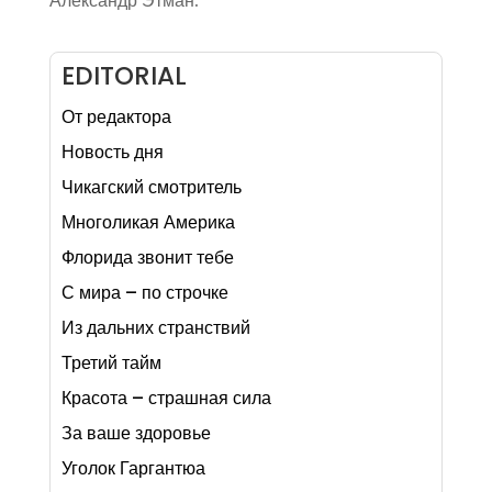
Александр Этман.
EDITORIAL
От редактора
Новость дня
Чикагский смотритель
Многоликая Америка
Флорида звонит тебе
С мира – по строчке
Из дальних странствий
Третий тайм
Красота – страшная сила
За ваше здоровье
Уголок Гаргантюа