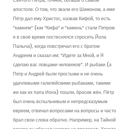
Святого Петра, точнее, больше о самом
апостоле. О том, что звали его Шимоном, а имя
Пётр дал ему Христос, назвав Кифой, то есть
“камнем” (как “Кифа” и “камень” стали Петром
я в своё время постеснялся спросить Йола
Палыча), когда повстречал его с братом
Андреем и сказал им: “Идите за Мной, и Я
сделаю вас ловцами человеков”. И рыбаки (а
Петр и Андрей были простыми и не очень
удачливыми галилейскими рыбаками, такими
же как их папа Иона) пошли, бросив жён. Пётр
был очень вспыльчивым и непредсказумым
евреем, отвечал вопросами на вопросы и часто
брал свои слова обратно. Например, на Тайной