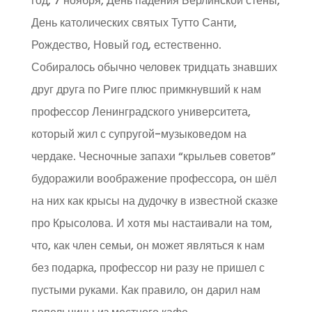
год, 7 ноября, День падения Берлинской стены,
День католических святых Тутто Санти,
Рождество, Новый год, естественно.
Собиралось обычно человек тридцать знавших
друг друга по Риге плюс примкнувший к нам
профессор Ленинградского университета,
который жил с супругой-музыковедом на
чердаке. Чесночные запахи “крыльев советов”
будоражили воображение профессора, он шёл
на них как крысы на дудочку в известной сказке
про Крысолова. И хотя мы настаивали на том,
что, как член семьи, он может являться к нам
без подарка, профессор ни разу не пришел с
пустыми руками. Как правило, он дарил нам