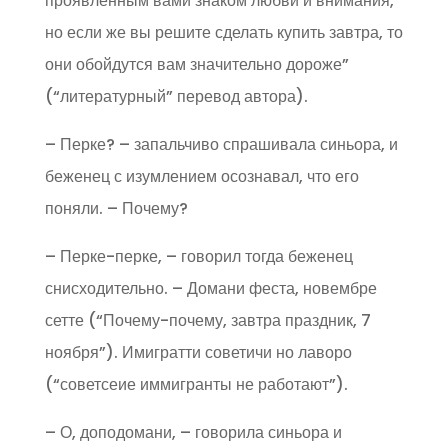
проявленным вами знаком любви и внимания,
но если же вы решите сделать купить завтра, то
они обойдутся вам значительно дороже”
(“литературный” перевод автора).
– Перке? – запальчиво спрашивала синьора, и
беженец с изумлением осознавал, что его
поняли. – Почему?
– Перке-перке, – говорил тогда беженец
снисходительно. – Домани феста, новембре
сетте (“Почему-почему, завтра праздник, 7
ноября”). Имигратти советичи но лаворо
(“советсеие иммигранты не работают”).
– О, доподомани, – говорила синьора и