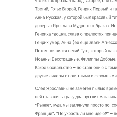
что их так прозвал народ. Скорее, они с
Третий, Готье Второй, Генрих Первый и т
Анна Русская, у которой был красивый 
дочерью Ярослава Мудрого от брака с Ин
Генриха “дошла слава о прелестях принц
Генрих умер, Анна (ее еще звали Агнесс
Потом появился некий Гуго, который наз
Иоанны Бесстрашные, Филиппы Добрые,
Какое бахвальство – по ставнению с тем
другие лидеры с понятными и скромным
След Ярославны не заметён пылью време
ней оказались сразу два русских магазина
“Рынке”, куда мы заглянули просто по-с
Франции”. “Не украсть ли мне идею?” – 