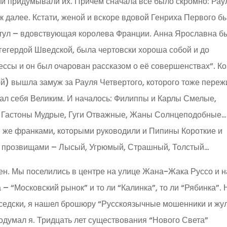
ами придумывали их. Причем сначала все было скромно: Рау
ак далее. Кстати, женой и вскоре вдовой Генриха Первого б
титул – вдовствующая королева Франции. Анна Ярославна б
гегердой Шведской, была чертовски хороша собой и до
ессы и он был очарован рассказом о её совершенствах”. Ко
ой) вышла замуж за Рауля Четвертого, которого тоже переж
вал себя Великим. И началось: Филиппы и Карлы Смелые,
 Гастоны Мудрые, Гуги Отважные, Жаны Солнцеподобные…
и же франками, которыми руководили и Пипины Короткие и
и прозвищами – Лысый, Угрюмый, Страшный, Толстый…
н. Мы поселились в центре на улице Жана-Жака Руссо и н
 – “Московский рынок” и то ли “Калинка”, то ли “Рябинка”. 
оседски, я нашел брошюру “Русскоязычные мошенники и жу
подумал я. Тридцать лет существования “Нового Света”