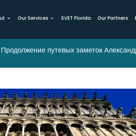
ut
Our Services
SVET Florida
Our Partners
 Продолжение путевых заметок Алексан