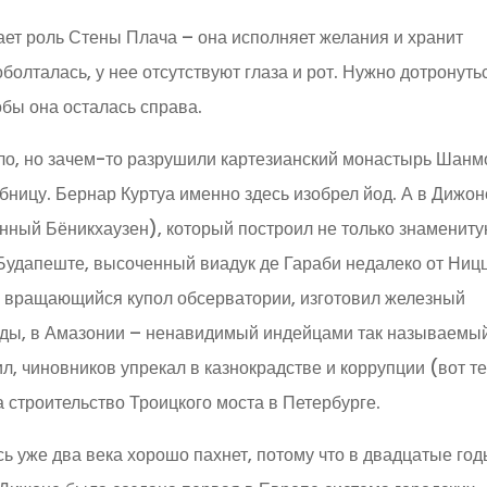
рает роль Стены Плача – она исполняет желания и хранит
оболталась, у нее отсутствуют глаза и рот. Нужно дотронуть
обы она осталась справа.
ло, но зачем-то разрушили картезианский монастырь Шанм
бницу. Бернар Куртуа именно здесь изобрел йод. А в Дижон
нный Бёникхаузен), который построил не только знаменит
в Будапеште, высоченный виадук де Гараби недалеко от Ниц
р вращающийся купол обсерватории, изготовил железный
оды, в Амазонии – ненавидимый индейцами так называемы
, чиновников упрекал в казнокрадстве и коррупции (вот т
на строительство Троицкого моста в Петербурге.
сь уже два века хорошо пахнет, потому что в двадцатые го