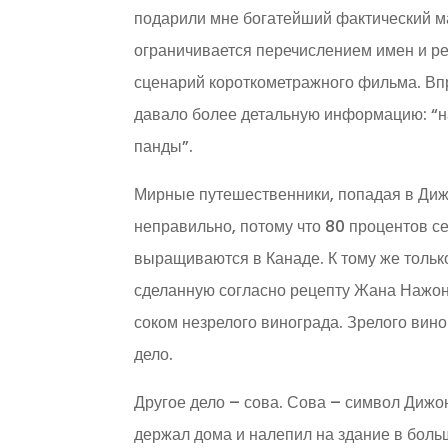
подарили мне богатейший фактический ма
ограничивается перечислением имен и ре
сценарий короткометражного фильма. Вп
давало более детальную информацию: “на
панды”.
Мирные путешественники, попадая в Дижо
неправильно, потому что 80 процентов се
выращиваются в Канаде. К тому же тольк
сделанную согласно рецепту Жана Нажона
соком незрелого винограда. Зрелого виног
дело.
Другое дело – сова. Сова – символ Дижо
держал дома и налепил на здание в боль