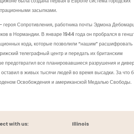
 Дижоне была создана первая в Европе система городских
ьтрационными засыпками.
 – героя Сопротивления, работника почты Эдмона Дебомар
иков в Нормандии. В январе 1944 года он пробрался в генш
ационных кода, которые позволили “нашим” расшифровать
рижский телеграфный центр и передать их британским
ше предотвратил все планировавшиеся разрушения и диве
 оставил в живых тысячи людей во время высадки. За что 
Орденом Освобождения и американской Медалью Свободы.
ct with us:
Illinois