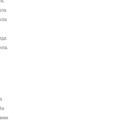
ль
ыла
ыла
гда
ила.
а
На
лики