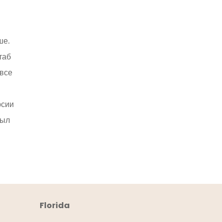
ше.
таб
 все
рсии
был
Florida