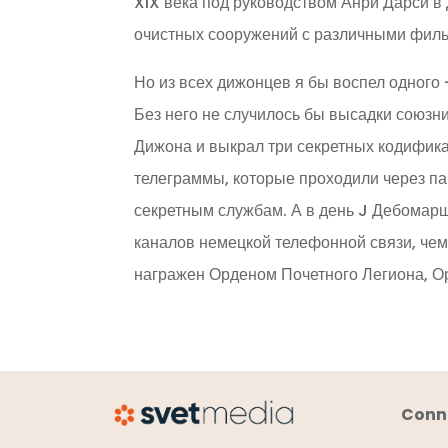
XIX века под руководством Анри Дарси в
очистных сооружений с различными фил
Но из всех дижонцев я бы воспел одного
Без него не случилось бы высадки союзн
Дижона и выкрал три секретных кодифик
телеграммы, которые проходили через па
секретным службам. А в день J Дебомар
каналов немецкой телефонной связи, чем
награжен Орденом Почетного Легиона, 
Conne