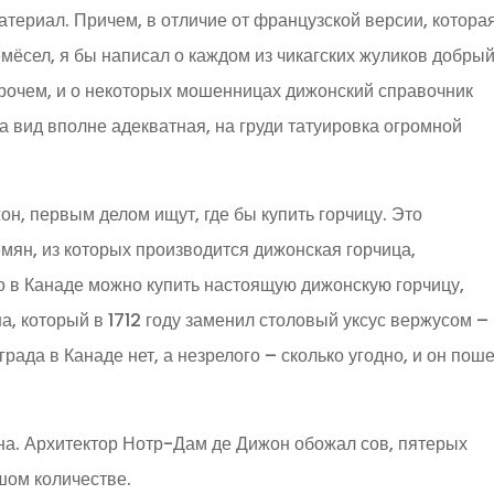
териал. Причем, в отличие от французской версии, котора
мёсел, я бы написал о каждом из чикагских жуликов добры
рочем, и о некоторых мошенницах дижонский справочник
 вид вполне адекватная, на груди татуировка огромной
н, первым делом ищут, где бы купить горчицу. Это
мян, из которых производится дижонская горчица,
о в Канаде можно купить настоящую дижонскую горчицу,
, который в 1712 году заменил столовый уксус вержусом –
рада в Канаде нет, а незрелого – сколько угодно, и он поше
на. Архитектор Нотр-Дам де Дижон обожал сов, пятерых
шом количестве.