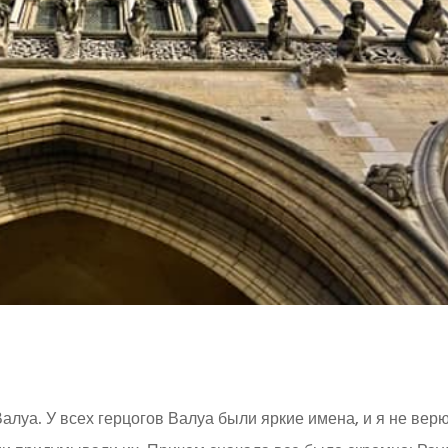
луа. У всех герцогов Валуа были яркие имена, и я не верю