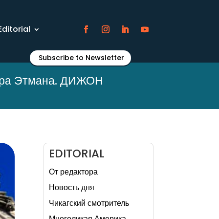
Editorial
Subscribe to Newsletter
дра Этмана. ДИЖОН
EDITORIAL
От редактора
Новость дня
Чикагский смотритель
Многоликая Америка