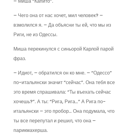
– Миша “Капито”.
– Чего она от нас хочет, мил человек? –
взмолился я. – Да объясни ты ей, что мы из
Риги, не из Одессы.
Миша перекинулся с синьорой Карлой парой
фраз.
– Идиот, – обратился он ко мне. – “Одессо”
по-итальянски значит “сейчас”. Она тебя все
это время спрашивала: “Ты въехать сейчас
хочешь?”. А ты: “Рига, Рига…” А Рига по-
итальянски – это пробор… Она подумала, что
ты все перепутал и решил, что она –
парикмахерша.