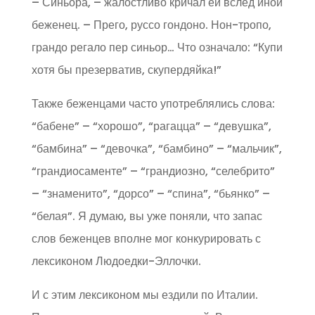
– Синьора, – жалостливо кричал ей вслед иной
беженец. – Прего, руссо гондоно. Нон-тропо,
грандо регало пер синьор… Что означало: “Купи
хотя бы презерватив, скупердяйка!”
Также беженцами часто употреблялись слова:
“бабене” – “хорошо”, “рагацца” – “девушка”,
“бамбина” – “девочка”, “бамбино” – “мальчик”,
“грандиосаменте” – “грандиозно, “селебрито”
– “знаменито”, “дорсо” – “спина”, “бьянко” –
“белая”. Я думаю, вы уже поняли, что запас
слов беженцев вполне мог конкурировать с
лексиконом Людоедки-Эллочки.
И с этим лексиконом мы ездили по Италии.