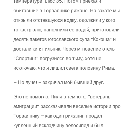
температуре плюс 35. Потом приехали
обитавшие в Торваянике рижане. На закате мы
открыли отставшуюся водку, одолжили у кого-
то кастрюлю, наполнили ее водой, приготовили
десять пакетов югославского супа “Кокоша” и
достали кипятильник. Через мгновение отель
“Спортинг” погрузился во тьму, хотя не
исключаю, что я лишил света половину Рима.
– Но луче! – закричал мой бывший друг.
Это не помогло. Пили в темноте, “ветераны
эмиграции” рассказывали веселые истории про
Торваянику – как один рижанин продал
купленный вскладчину велосипед и был