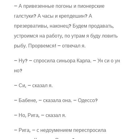
– А привезенные погоны и пионерские
галстуки? А часы и крепдешин? А
презервативы, наконец? Будем продавать,
устроимся на работу, по утрам я буду ловить
рыбу. Прорвемся! – отвечал я.
– Ну? – спросила синьора Карла. – Ун си о ун
но?
– Си, – сказал я.
– Бабене, – сказала она. – Одессо?
– Но, Рига, – сказал я.
– Рига, – с недоумением переспросила