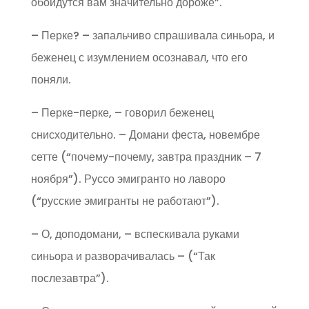
обойдутся вам значительно дороже”.
– Перке? – запальчиво спрашивала синьора, и
беженец с изумлением осознавал, что его
поняли.
– Перке-перке, – говорил беженец
снисходительно. – Домани феста, новембре
сетте (“почему-почему, завтра праздник – 7
ноября”). Руссо эмигранто но лаворо
(“русские эмигранты не работают”).
– О, доподомани, – вспескивала руками
синьора и разворачивалась – (“Так
послезавтра”).