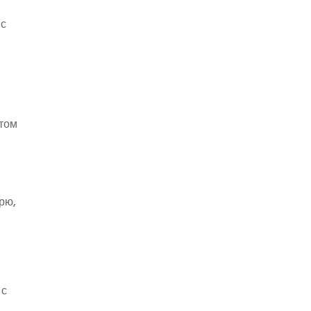
 с
отом
рю,
 с