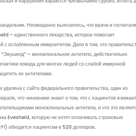
 масках и нарушения караются чрезвычайно сурово, вплоть 
скандальчик. Неожиданно выяснилось, что врачи и госпитал
eld – единственного лекарства, которое помогает
й с ослабленным иммунитетом. Дело в том, что правительс
. “Эвушелд” – моноклональное антитело, действительно
лактики ковида для многих людей со слабой иммунной
ащитить их антителами.
а удалена с сайта федерального правительства, один из
врале, что чиновники знают о том, что с пациентов взимаю
лательщиками моноклональные антитела, и что это являет
ка Evesheld, которую не хотят оплачивать страховые
ти?!) обходится пациентам в 520 долларов.