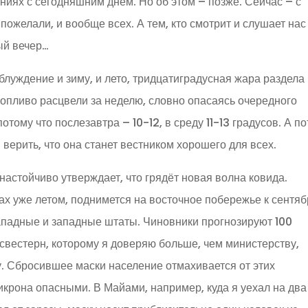
иях с сегодняшним днем. Но об этом – позже. Сейчас – с
пожелали, и вообще всех. А тем, кто смотрит и слушает нас
ый вечер…
блуждение и зиму, и лето, тридцатиградусная жара раздела
ропливо расцвели за неделю, словно опасаясь очередного
тому что послезавтра – 10-12, в среду 11-13 градусов. А п
 верить, что она станет вестником хорошего для всех.
стойчиво утверждает, что грядёт новая волна ковида.
ах уже летом, поднимется на восточное побережье к сентяб
ападные и западные штаты. Чиновники прогнозируют 100
вестерн, которому я доверяю больше, чем министерству,
. Сбросившее маски население отмахивается от этих
крона опасными. В Майами, например, куда я уехал на два