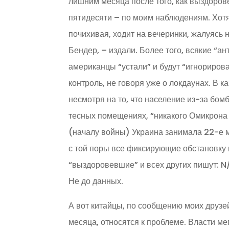
лишним месяца после того, как выздорове
пятидесяти – по моим наблюдениям. Хотя
почихивая, ходит на вечеринки, жалуясь 
Бендер, – издали. Более того, всякие “
американцы “устали” и будут “игнориров
контроль, не говоря уже о локдаунах. В к
несмотря на то, что население из-за бо
тесных помещениях, “никакого Омикрона н
(началу войны) Украина занимала 22-е м
с той поры все фиксирующие обстановку
“выздоровевшие” и всех других пишут: N/
Не до данных.
А вот китайцы, по сообщению моих друзей
месяца, относятся к проблеме. Власти м