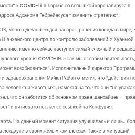
имости” к COVID-19 в борьбе со вспышкой коронавируса в
едроса Адханома Гебрейесуса “изменить стратегию”.
ОЗ, много сделавшей для распространения ковида в мире, 
а Шанхайского центра по контролю заболеваний У Хуаньюй
 мнению, именно сейчас наступил самый сложный и решаю
нулевого уровня COVID-19. Если мы ослабим бдительность,
я может возобновиться”. Исполнительный директор Програм
и здравоохранения Майкл Райан отметил, что “действия п
а человека и животных”, намекая на то, что они “не уважа
азал, что он заботится об основном праве шанхайцев – пра
вет” и витиевато послал со ссылкой на Конфуция.
марта. На данный момент ситуация улучшилась и лишь… бо
а локдауне в своих жилых комплексах. Также в минувший