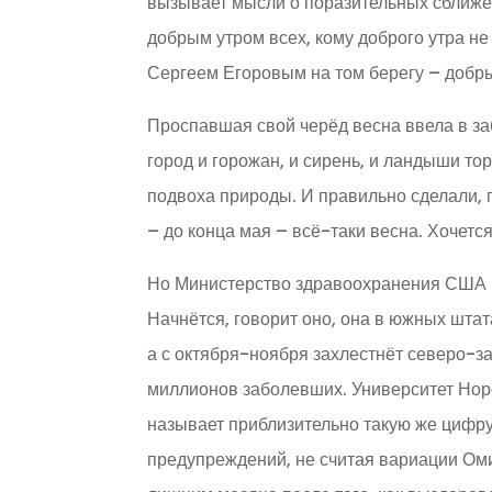
вызывает мысли о поразительных сближен
добрым утром всех, кому доброго утра не 
Сергеем Егоровым на том берегу – добр
Проспавшая свой черёд весна ввела в за
город и горожан, и сирень, и ландыши то
подвоха природы. И правильно сделали, по
– до конца мая – всё-таки весна. Хочется
Но Министерство здравоохранения США на
Начнётся, говорит оно, она в южных штат
а с октября-ноября захлестнёт северо-з
миллионов заболевших. Университет Норс
называет приблизительно такую же цифру
предупреждений, не считая вариации Оми