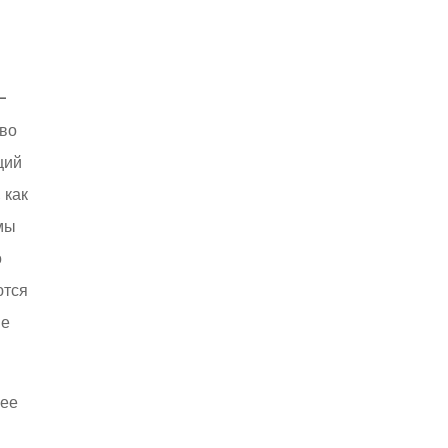
–
 во
щий
 как
мы
о
ются
ве
лее