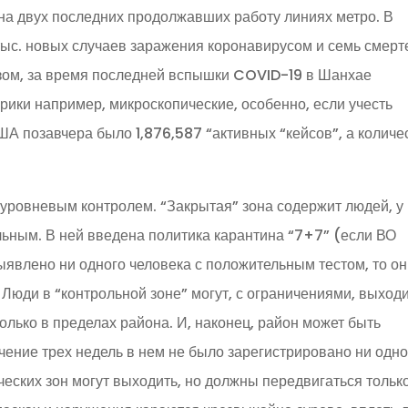
на двух последних продолжавших работу линиях метро. В
 тыс. новых случаев заражения коронавирусом и семь смерт
азом, за время последней вспышки COVID-19 в Шанхае
рики например, микроскопические, особенно, если учесть
ША позавчера было 1,876,587 “активных “кейсов”, а количе
уровневым контролем. “Закрытая” зона содержит людей, у
ьным. В ней введена политика карантина “7+7” (если ВО
ыявлено ни одного человека с положительным тестом, то он
 Люди в “контрольной зоне” могут, с ограничениями, выход
олько в пределах района. И, наконец, район может быть
ечение трех недель в нем не было зарегистрировано ни одно
еских зон могут выходить, но должны передвигаться тольк