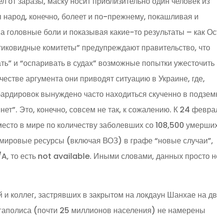
л от заразы, маску носит приблизительно один человек из
 народ, конечно, болеет и по-прежнему, покашливая и
на головные боли и показывая какие-то результаты – как О
антиковидные комитеты” предупреждают правительство, что
ать” и “оспаривать в судах” возможные попытки ужесточить
ачестве аргумента они приводят ситуацию в Украине, где,
мбардировок вынуждено часто находиться скученно в подзе
ет”. Это, конечно, совсем не так, к сожалению. К 24 февра
есто в мире по количеству заболевших со 108,500 умерших
 мировые ресурсы (включая ВОЗ) в графе “новые случаи”,
A, то есть not available. Иными словами, данных просто н
 и коллег, застрявших в закрытом на локдаун Шанхае на д
егаполиса (почти 25 миллионов населения) не намерены