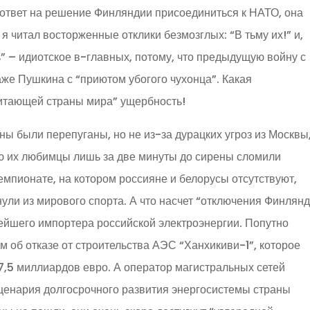
 ответ на решение Финляндии присоединиться к НАТО, она
я читал восторженные отклики безмозглых: “В тьму их!” и,
” – идиотское в-главных, потому, что предыдущую войну с
е Пушкина с “приютом убогого чухонца”. Какая
итающей страны мира” ущербность!
ны были перепуганы, но не из-за дурацких угроз из Москвы,
ею их любимцы лишь за две минуты до сирены сломили
мпионате, на котором россияне и белорусы отсутствуют,
ули из мирового спорта. А что насчет “отключения Финлянд
нейшего импортера российской электроэнергии. Попутно
об отказе от строительства АЭС “Ханхикиви-1”, которое
7,5 миллиардов евро. А оператор магистральных сетей
ценария долгосрочного развития энергосистемы страны