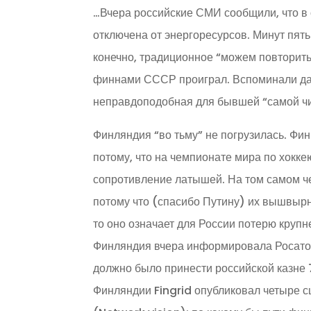
…Вчера российские СМИ сообщили, что в
отключена от энергоресурсов. Минут пять 
конечно, традиционное “можем повторить
финнами СССР проиграл. Вспоминали даж
неправдоподобная для бывшей “самой ч
Финляндия “во тьму” не погрузилась. Фин
потому, что на чемпионате мира по хокк
сопротивление латышей. На том самом че
потому что (спасибо Путину) их вышвырн
то оно означает для России потерю круп
Финляндия вчера информировала Росатом 
должно было принести российской казне 
Финляндии Fingrid опубликовал четыре с