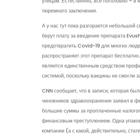
улицам. Естественно, все поголовно – в
тюремного заключения.
А у нас тут пока разгорается небольшой 
берут плату за введение препарата Evush
предотвратить Covid-19 для многих люде
распространяет этот препарат бесплатно
является единственным средством профи
системой, поскольку вакцины не смогли з
CNN сообщает, что в записи, которая был
чиновников здравоохранения заявил в фе
большие суммы за проплаченные налогоп
финансовым преступлением. Одна упаков
компании (а с какой, действительно, ста