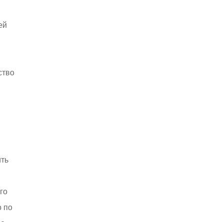
ей
ство
ить
го
о по