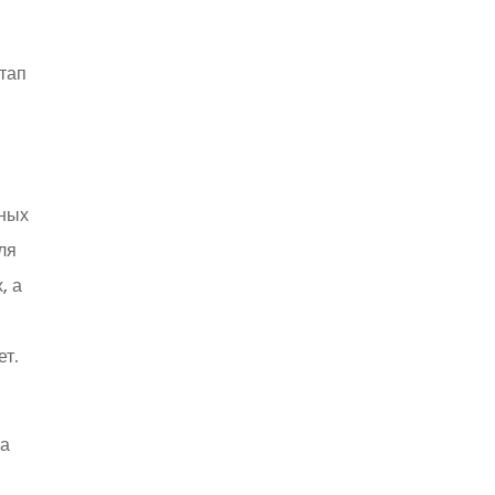
стап
мных
ля
, а
ет.
ва