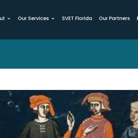
ut
Our Services
SVET Florida
Our Partners