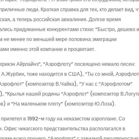
 приличные люди. Краткая справка для тех, кто делает вид, ч
тская, а теперь российская авиалиния. Долгое время
лись придуманные конкурентами стихи: “Быстро, дешево 
ем не менее по меньшей мере половина эмиграции
ами именно этой компании и процветает.
мерикэн Айрлайнз”, “Аэрофлоту” посвящено немало песен:
А.Журбин, тоже находится в США), “Ты со мной, Аэрофлот
“Аэрофлот” (композитор В.Чайка), “У нас с “Аэрофлотом”
), “Крылья нашей родины “Аэрофлот” (композитор В.Логут
в) и “На маленьком плоту” (композитор Ю.Лоза).
 прилетел в 1992-м году на неказистом аэроплане. Со
. Офис чикагского представительства располагался в
Кроме всего прочего, “Аэрофлот” с завидной регулярностью