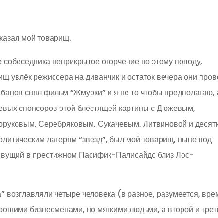
сказал мой товарищ.
е собеседника неприкрытое огорчение по этому поводу,
ищ увлёк режиссера на диванчик и остаток вечера они пров
абанов снял фильм “Жмурки” и я не то чтобы предполагаю, 
еневых спонсоров этой блестящей картины с Дюжевым,
оруковым, Серебряковым, Сукачевым, Литвиновой и десят
литическим лагерям “звезд”, был мой товарищ, ныне под
ивущий в престижном Пасифик-Палисайдс близ Лос-
 возглавляли четыре человека (в разное, разумеется, вре
рошими бизнесменами, но мягкими людьми, а второй и трет