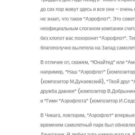
до сих пор живут здесь и все они – очень
не знает, что такое “Аэрофлот”. Это сове
неофициальным слоганом компании счита
без хлопот вас похоронит “Аэрофлот”. Т
благополучно вылетела на Запад самолет
В отличие от, скажем, “Юнайтед” или “А
например, “Наш “Аэрофлот” (композитор 
(композитор М.Дунаевский), “Твой друг 
дружба давняя” (композитор В.Добрынин
и “Гимн “Аэрофлота” (композитор И.Седо
В Чикаго, повторим, “Аэрофлот” впервые
временем самолетный парк был обновлен
Даунтауне. Я любил туда наведываться. 