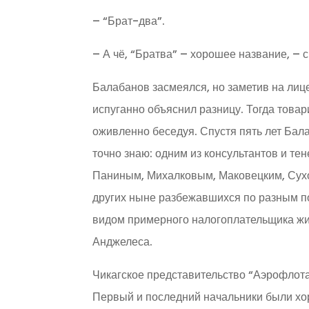
– “Брат-два”.
– А чё, “Братва” – хорошее название, – 
Балабанов засмеялся, но заметив на лиц
испуганно объяснил разницу. Тогда товар
оживленно беседуя. Спустя пять лет Бал
точно знаю: одним из консультантов и т
Паниным, Михалковым, Маковецким, Сух
других ныне разбежавшихся по разным по
видом примерного налогоплательщика ж
Анджелеса.
Чикагское представительство “Аэрофлота”
Первый и последний начальники были хо