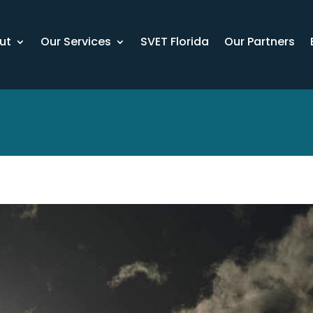
ut
Our Services
SVET Florida
Our Partners