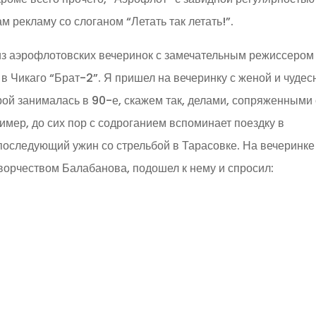
м рекламу со слоганом “Летать так летать!”.
 из аэрофлотовских вечеринок с замечательным режиссером
 Чикаго “Брат-2”. Я пришел на вечеринку с женой и чудес
рой занималась в 90-е, скажем так, делами, сопряженными 
имер, до сих пор с содроганием вспоминает поездку в
последующий ужин со стрельбой в Тарасовке. На вечеринке
творчеством Балабанова, подошел к нему и спросил: